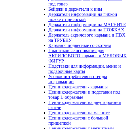
под товар
Бейджи и держатели к ним
Держатели информации на гибкой
ножке с присоской
Держатели информации на МАГНИТЕ
Держатели информации на НОЖКАХ
Держатель акрилового кармана и ПВХ
на ТРУБКУ
Карманы подвесные со скотчем
Пластиковые основания для
АКРИЛОВОГО кармана и МЕЛОВЫХ
ФИГУР
Подставки для информации, меню и
подарочные карты
Уголок потребителя и стенды
информации
Ценникодержатели - карманы
Ценникодержатели и подставки под
товар L-образные
Ценникодержатели на двустороннем
скотче
Ценникодержатели на магните
Ценникодержатели с большой
прищепкой
Ценникодержатели с магнитным