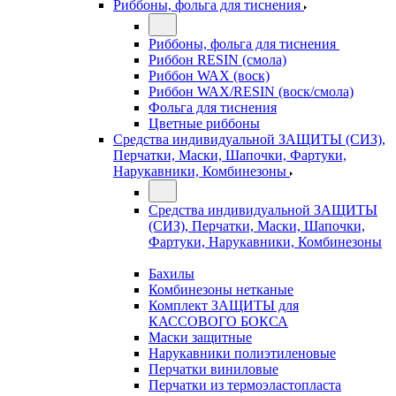
Риббоны, фольга для тиснения
Риббоны, фольга для тиснения
Риббон RESIN (смола)
Риббон WAX (воск)
Риббон WAX/RESIN (воск/смола)
Фольга для тиснения
Цветные риббоны
Средства индивидуальной ЗАЩИТЫ (СИЗ),
Перчатки, Маски, Шапочки, Фартуки,
Нарукавники, Комбинезоны
Средства индивидуальной ЗАЩИТЫ
(СИЗ), Перчатки, Маски, Шапочки,
Фартуки, Нарукавники, Комбинезоны
Бахилы
Комбинезоны нетканые
Комплект ЗАЩИТЫ для
КАССОВОГО БОКСА
Маски защитные
Нарукавники полиэтиленовые
Перчатки виниловые
Перчатки из термоэластопласта