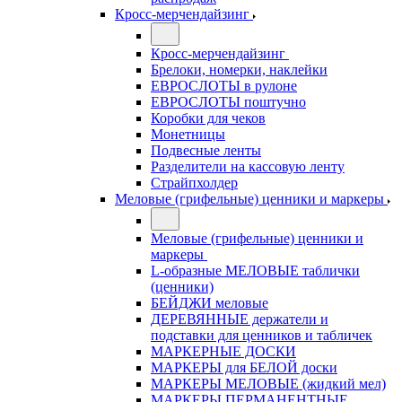
Кросс-мерчендайзинг
Кросс-мерчендайзинг
Брелоки, номерки, наклейки
ЕВРОСЛОТЫ в рулоне
ЕВРОСЛОТЫ поштучно
Коробки для чеков
Монетницы
Подвесные ленты
Разделители на кассовую ленту
Страйпхолдер
Меловые (грифельные) ценники и маркеры
Меловые (грифельные) ценники и
маркеры
L-образные МЕЛОВЫЕ таблички
(ценники)
БЕЙДЖИ меловые
ДЕРЕВЯННЫЕ держатели и
подставки для ценников и табличек
МАРКЕРНЫЕ ДОСКИ
МАРКЕРЫ для БЕЛОЙ доски
МАРКЕРЫ МЕЛОВЫЕ (жидкий мел)
МАРКЕРЫ ПЕРМАНЕНТНЫЕ