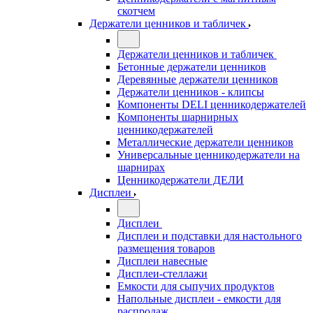
скотчем
Держатели ценников и табличек
Держатели ценников и табличек
Бетонные держатели ценников
Деревянные держатели ценников
Держатели ценников - клипсы
Компоненты DELI ценникодержателей
Компоненты шарнирных
ценникодержателей
Металлические держатели ценников
Универсальные ценникодержатели на
шарнирах
Ценникодержатели ДЕЛИ
Дисплеи
Дисплеи
Дисплеи и подставки для настольного
размещения товаров
Дисплеи навесные
Дисплеи-стеллажи
Емкости для сыпучих продуктов
Напольные дисплеи - емкости для
распродаж