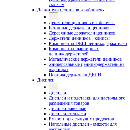
скотчем
Держатели ценников и табличек
Держатели ценников и табличек
Бетонные держатели ценников
Деревянные держатели ценников
Держатели ценников - клипсы
Компоненты DELI ценникодержателей
Компоненты шарнирных
ценникодержателей
Металлические держатели ценников
Универсальные ценникодержатели на
шарнирах
Ценникодержатели ДЕЛИ
Дисплеи
Дисплеи
Дисплеи и подставки для настольного
размещения товаров
Дисплеи навесные
Дисплеи-стеллажи
Емкости для сыпучих продуктов
Напольные дисплеи - емкости для
распродаж