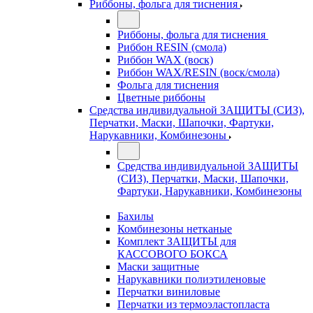
Риббоны, фольга для тиснения
Риббоны, фольга для тиснения
Риббон RESIN (смола)
Риббон WAX (воск)
Риббон WAX/RESIN (воск/смола)
Фольга для тиснения
Цветные риббоны
Средства индивидуальной ЗАЩИТЫ (СИЗ),
Перчатки, Маски, Шапочки, Фартуки,
Нарукавники, Комбинезоны
Средства индивидуальной ЗАЩИТЫ
(СИЗ), Перчатки, Маски, Шапочки,
Фартуки, Нарукавники, Комбинезоны
Бахилы
Комбинезоны нетканые
Комплект ЗАЩИТЫ для
КАССОВОГО БОКСА
Маски защитные
Нарукавники полиэтиленовые
Перчатки виниловые
Перчатки из термоэластопласта