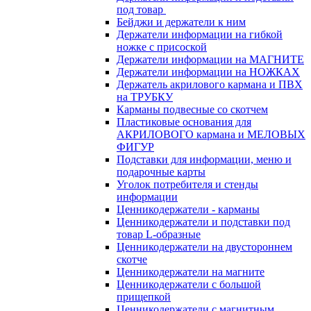
под товар
Бейджи и держатели к ним
Держатели информации на гибкой
ножке с присоской
Держатели информации на МАГНИТЕ
Держатели информации на НОЖКАХ
Держатель акрилового кармана и ПВХ
на ТРУБКУ
Карманы подвесные со скотчем
Пластиковые основания для
АКРИЛОВОГО кармана и МЕЛОВЫХ
ФИГУР
Подставки для информации, меню и
подарочные карты
Уголок потребителя и стенды
информации
Ценникодержатели - карманы
Ценникодержатели и подставки под
товар L-образные
Ценникодержатели на двустороннем
скотче
Ценникодержатели на магните
Ценникодержатели с большой
прищепкой
Ценникодержатели с магнитным