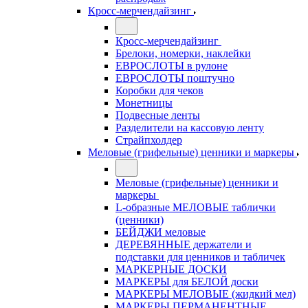
Кросс-мерчендайзинг
Кросс-мерчендайзинг
Брелоки, номерки, наклейки
ЕВРОСЛОТЫ в рулоне
ЕВРОСЛОТЫ поштучно
Коробки для чеков
Монетницы
Подвесные ленты
Разделители на кассовую ленту
Страйпхолдер
Меловые (грифельные) ценники и маркеры
Меловые (грифельные) ценники и
маркеры
L-образные МЕЛОВЫЕ таблички
(ценники)
БЕЙДЖИ меловые
ДЕРЕВЯННЫЕ держатели и
подставки для ценников и табличек
МАРКЕРНЫЕ ДОСКИ
МАРКЕРЫ для БЕЛОЙ доски
МАРКЕРЫ МЕЛОВЫЕ (жидкий мел)
МАРКЕРЫ ПЕРМАНЕНТНЫЕ