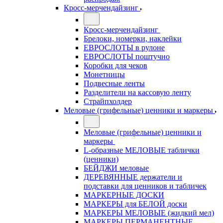
Кросс-мерчендайзинг
Кросс-мерчендайзинг
Брелоки, номерки, наклейки
ЕВРОСЛОТЫ в рулоне
ЕВРОСЛОТЫ поштучно
Коробки для чеков
Монетницы
Подвесные ленты
Разделители на кассовую ленту
Страйпхолдер
Меловые (грифельные) ценники и маркеры
Меловые (грифельные) ценники и
маркеры
L-образные МЕЛОВЫЕ таблички
(ценники)
БЕЙДЖИ меловые
ДЕРЕВЯННЫЕ держатели и
подставки для ценников и табличек
МАРКЕРНЫЕ ДОСКИ
МАРКЕРЫ для БЕЛОЙ доски
МАРКЕРЫ МЕЛОВЫЕ (жидкий мел)
МАРКЕРЫ ПЕРМАНЕНТНЫЕ