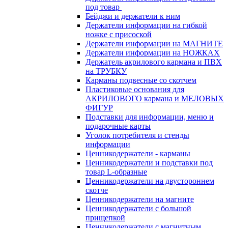
под товар
Бейджи и держатели к ним
Держатели информации на гибкой
ножке с присоской
Держатели информации на МАГНИТЕ
Держатели информации на НОЖКАХ
Держатель акрилового кармана и ПВХ
на ТРУБКУ
Карманы подвесные со скотчем
Пластиковые основания для
АКРИЛОВОГО кармана и МЕЛОВЫХ
ФИГУР
Подставки для информации, меню и
подарочные карты
Уголок потребителя и стенды
информации
Ценникодержатели - карманы
Ценникодержатели и подставки под
товар L-образные
Ценникодержатели на двустороннем
скотче
Ценникодержатели на магните
Ценникодержатели с большой
прищепкой
Ценникодержатели с магнитным