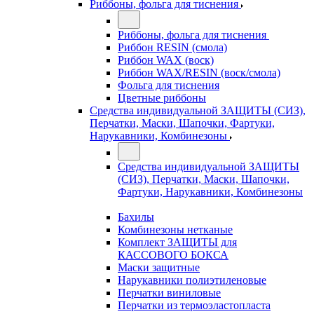
Риббоны, фольга для тиснения
Риббоны, фольга для тиснения
Риббон RESIN (смола)
Риббон WAX (воск)
Риббон WAX/RESIN (воск/смола)
Фольга для тиснения
Цветные риббоны
Средства индивидуальной ЗАЩИТЫ (СИЗ),
Перчатки, Маски, Шапочки, Фартуки,
Нарукавники, Комбинезоны
Средства индивидуальной ЗАЩИТЫ
(СИЗ), Перчатки, Маски, Шапочки,
Фартуки, Нарукавники, Комбинезоны
Бахилы
Комбинезоны нетканые
Комплект ЗАЩИТЫ для
КАССОВОГО БОКСА
Маски защитные
Нарукавники полиэтиленовые
Перчатки виниловые
Перчатки из термоэластопласта