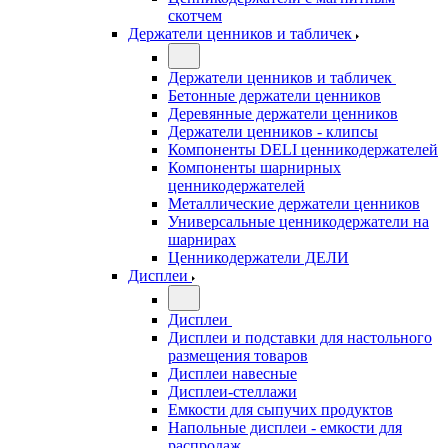
скотчем
Держатели ценников и табличек
Держатели ценников и табличек
Бетонные держатели ценников
Деревянные держатели ценников
Держатели ценников - клипсы
Компоненты DELI ценникодержателей
Компоненты шарнирных
ценникодержателей
Металлические держатели ценников
Универсальные ценникодержатели на
шарнирах
Ценникодержатели ДЕЛИ
Дисплеи
Дисплеи
Дисплеи и подставки для настольного
размещения товаров
Дисплеи навесные
Дисплеи-стеллажи
Емкости для сыпучих продуктов
Напольные дисплеи - емкости для
распродаж