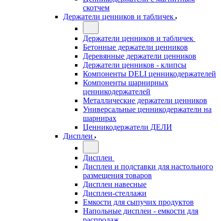
скотчем
Держатели ценников и табличек
Держатели ценников и табличек
Бетонные держатели ценников
Деревянные держатели ценников
Держатели ценников - клипсы
Компоненты DELI ценникодержателей
Компоненты шарнирных
ценникодержателей
Металлические держатели ценников
Универсальные ценникодержатели на
шарнирах
Ценникодержатели ДЕЛИ
Дисплеи
Дисплеи
Дисплеи и подставки для настольного
размещения товаров
Дисплеи навесные
Дисплеи-стеллажи
Емкости для сыпучих продуктов
Напольные дисплеи - емкости для
распродаж