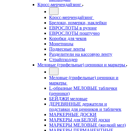
Кросс-мерчендайзинг
Кросс-мерчендайзинг
Брелоки, номерки, наклейки
ЕВРОСЛОТЫ в рулоне
ЕВРОСЛОТЫ поштучно
Коробки для чеков
Монетницы
Подвесные ленты
Разделители на кассовую ленту
Страйпхолдер
Меловые (грифельные) ценники и маркеры
Меловые (грифельные) ценники и
маркеры
L-образные МЕЛОВЫЕ таблички
(ценники)
БЕЙДЖИ меловые
ДЕРЕВЯННЫЕ держатели и
подставки для ценников и табличек
МАРКЕРНЫЕ ДОСКИ
МАРКЕРЫ для БЕЛОЙ доски
МАРКЕРЫ МЕЛОВЫЕ (жидкий мел)
МАРКЕРЫ ПЕРМАНЕНТНЫЕ