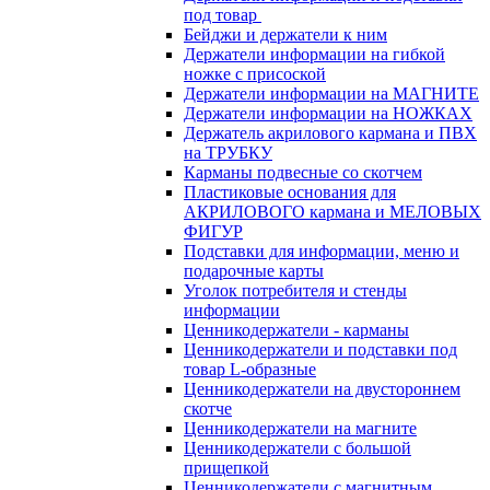
под товар
Бейджи и держатели к ним
Держатели информации на гибкой
ножке с присоской
Держатели информации на МАГНИТЕ
Держатели информации на НОЖКАХ
Держатель акрилового кармана и ПВХ
на ТРУБКУ
Карманы подвесные со скотчем
Пластиковые основания для
АКРИЛОВОГО кармана и МЕЛОВЫХ
ФИГУР
Подставки для информации, меню и
подарочные карты
Уголок потребителя и стенды
информации
Ценникодержатели - карманы
Ценникодержатели и подставки под
товар L-образные
Ценникодержатели на двустороннем
скотче
Ценникодержатели на магните
Ценникодержатели с большой
прищепкой
Ценникодержатели с магнитным