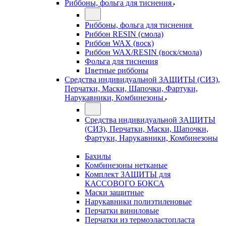
Риббоны, фольга для тиснения
Риббоны, фольга для тиснения
Риббон RESIN (смола)
Риббон WAX (воск)
Риббон WAX/RESIN (воск/смола)
Фольга для тиснения
Цветные риббоны
Средства индивидуальной ЗАЩИТЫ (СИЗ),
Перчатки, Маски, Шапочки, Фартуки,
Нарукавники, Комбинезоны
Средства индивидуальной ЗАЩИТЫ
(СИЗ), Перчатки, Маски, Шапочки,
Фартуки, Нарукавники, Комбинезоны
Бахилы
Комбинезоны нетканые
Комплект ЗАЩИТЫ для
КАССОВОГО БОКСА
Маски защитные
Нарукавники полиэтиленовые
Перчатки виниловые
Перчатки из термоэластопласта