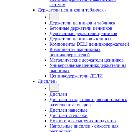
скотчем
Держатели ценников и табличек
Держатели ценников и табличек
Бетонные держатели ценников
Деревянные держатели ценников
Держатели ценников - клипсы
Компоненты DELI ценникодержателей
Компоненты шарнирных
ценникодержателей
Металлические держатели ценников
Универсальные ценникодержатели на
шарнирах
Ценникодержатели ДЕЛИ
Дисплеи
Дисплеи
Дисплеи и подставки для настольного
размещения товаров
Дисплеи навесные
Дисплеи-стеллажи
Емкости для сыпучих продуктов
Напольные дисплеи - емкости для
распродаж