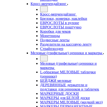
Кросс-мерчендайзинг
Кросс-мерчендайзинг
Брелоки, номерки, наклейки
ЕВРОСЛОТЫ в рулоне
ЕВРОСЛОТЫ поштучно
Коробки для чеков
Монетницы
Подвесные ленты
Разделители на кассовую ленту
Страйпхолдер
Меловые (грифельные) ценники и маркеры
Меловые (грифельные) ценники и
маркеры
L-образные МЕЛОВЫЕ таблички
(ценники)
БЕЙДЖИ меловые
ДЕРЕВЯННЫЕ держатели и
подставки для ценников и табличек
МАРКЕРНЫЕ ДОСКИ
МАРКЕРЫ для БЕЛОЙ доски
МАРКЕРЫ МЕЛОВЫЕ (жидкий мел)
МАРКЕРЫ ПЕРМАНЕНТНЫЕ