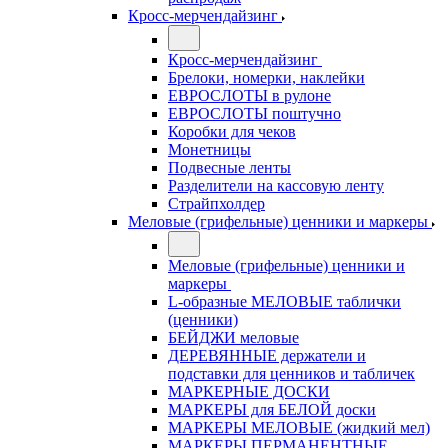
Кросс-мерчендайзинг
Кросс-мерчендайзинг
Брелоки, номерки, наклейки
ЕВРОСЛОТЫ в рулоне
ЕВРОСЛОТЫ поштучно
Коробки для чеков
Монетницы
Подвесные ленты
Разделители на кассовую ленту
Страйпхолдер
Меловые (грифельные) ценники и маркеры
Меловые (грифельные) ценники и
маркеры
L-образные МЕЛОВЫЕ таблички
(ценники)
БЕЙДЖИ меловые
ДЕРЕВЯННЫЕ держатели и
подставки для ценников и табличек
МАРКЕРНЫЕ ДОСКИ
МАРКЕРЫ для БЕЛОЙ доски
МАРКЕРЫ МЕЛОВЫЕ (жидкий мел)
МАРКЕРЫ ПЕРМАНЕНТНЫЕ