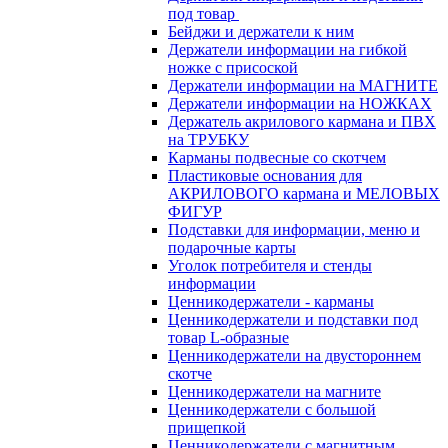
под товар
Бейджи и держатели к ним
Держатели информации на гибкой
ножке с присоской
Держатели информации на МАГНИТЕ
Держатели информации на НОЖКАХ
Держатель акрилового кармана и ПВХ
на ТРУБКУ
Карманы подвесные со скотчем
Пластиковые основания для
АКРИЛОВОГО кармана и МЕЛОВЫХ
ФИГУР
Подставки для информации, меню и
подарочные карты
Уголок потребителя и стенды
информации
Ценникодержатели - карманы
Ценникодержатели и подставки под
товар L-образные
Ценникодержатели на двустороннем
скотче
Ценникодержатели на магните
Ценникодержатели с большой
прищепкой
Ценникодержатели с магнитным