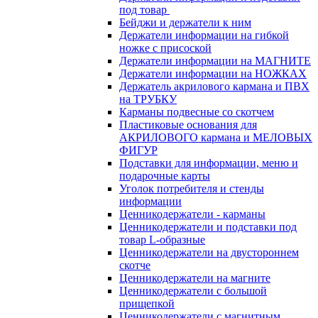
под товар
Бейджи и держатели к ним
Держатели информации на гибкой
ножке с присоской
Держатели информации на МАГНИТЕ
Держатели информации на НОЖКАХ
Держатель акрилового кармана и ПВХ
на ТРУБКУ
Карманы подвесные со скотчем
Пластиковые основания для
АКРИЛОВОГО кармана и МЕЛОВЫХ
ФИГУР
Подставки для информации, меню и
подарочные карты
Уголок потребителя и стенды
информации
Ценникодержатели - карманы
Ценникодержатели и подставки под
товар L-образные
Ценникодержатели на двустороннем
скотче
Ценникодержатели на магните
Ценникодержатели с большой
прищепкой
Ценникодержатели с магнитным