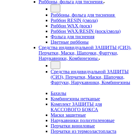
Риббоны, фольга для тиснения
Риббоны, фольга для тиснения
Риббон RESIN (смола)
Риббон WAX (воск)
Риббон WAX/RESIN (воск/смола)
Фольга для тиснения
Цветные риббоны
Средства индивидуальной ЗАЩИТЫ (СИЗ),
Перчатки, Маски, Шапочки, Фартуки,
Нарукавники, Комбинезоны
Средства индивидуальной ЗАЩИТЫ
(СИЗ), Перчатки, Маски, Шапочки,
Фартуки, Нарукавники, Комбинезоны
Бахилы
Комбинезоны нетканые
Комплект ЗАЩИТЫ для
КАССОВОГО БОКСА
Маски защитные
Нарукавники полиэтиленовые
Перчатки виниловые
Перчатки из термоэластопласта