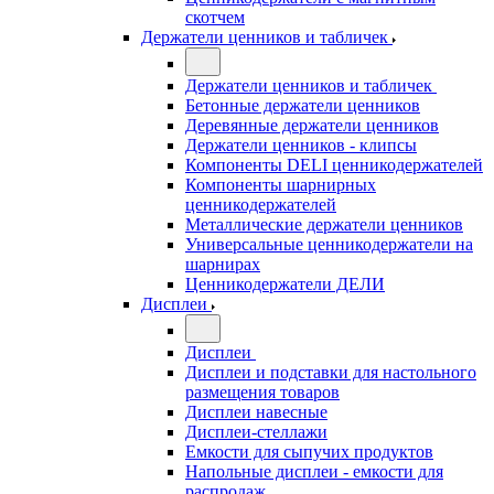
скотчем
Держатели ценников и табличек
Держатели ценников и табличек
Бетонные держатели ценников
Деревянные держатели ценников
Держатели ценников - клипсы
Компоненты DELI ценникодержателей
Компоненты шарнирных
ценникодержателей
Металлические держатели ценников
Универсальные ценникодержатели на
шарнирах
Ценникодержатели ДЕЛИ
Дисплеи
Дисплеи
Дисплеи и подставки для настольного
размещения товаров
Дисплеи навесные
Дисплеи-стеллажи
Емкости для сыпучих продуктов
Напольные дисплеи - емкости для
распродаж