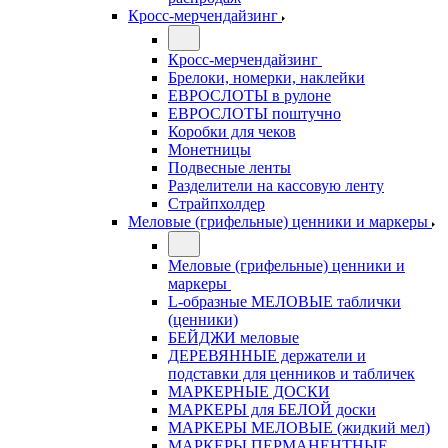
Кросс-мерчендайзинг
Кросс-мерчендайзинг
Брелоки, номерки, наклейки
ЕВРОСЛОТЫ в рулоне
ЕВРОСЛОТЫ поштучно
Коробки для чеков
Монетницы
Подвесные ленты
Разделители на кассовую ленту
Страйпхолдер
Меловые (грифельные) ценники и маркеры
Меловые (грифельные) ценники и
маркеры
L-образные МЕЛОВЫЕ таблички
(ценники)
БЕЙДЖИ меловые
ДЕРЕВЯННЫЕ держатели и
подставки для ценников и табличек
МАРКЕРНЫЕ ДОСКИ
МАРКЕРЫ для БЕЛОЙ доски
МАРКЕРЫ МЕЛОВЫЕ (жидкий мел)
МАРКЕРЫ ПЕРМАНЕНТНЫЕ