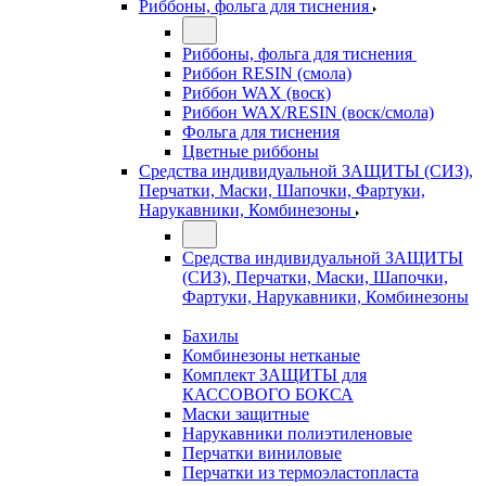
Риббоны, фольга для тиснения
Риббоны, фольга для тиснения
Риббон RESIN (смола)
Риббон WAX (воск)
Риббон WAX/RESIN (воск/смола)
Фольга для тиснения
Цветные риббоны
Средства индивидуальной ЗАЩИТЫ (СИЗ),
Перчатки, Маски, Шапочки, Фартуки,
Нарукавники, Комбинезоны
Средства индивидуальной ЗАЩИТЫ
(СИЗ), Перчатки, Маски, Шапочки,
Фартуки, Нарукавники, Комбинезоны
Бахилы
Комбинезоны нетканые
Комплект ЗАЩИТЫ для
КАССОВОГО БОКСА
Маски защитные
Нарукавники полиэтиленовые
Перчатки виниловые
Перчатки из термоэластопласта