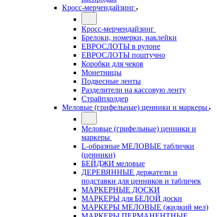
Кросс-мерчендайзинг
Кросс-мерчендайзинг
Брелоки, номерки, наклейки
ЕВРОСЛОТЫ в рулоне
ЕВРОСЛОТЫ поштучно
Коробки для чеков
Монетницы
Подвесные ленты
Разделители на кассовую ленту
Страйпхолдер
Меловые (грифельные) ценники и маркеры
Меловые (грифельные) ценники и
маркеры
L-образные МЕЛОВЫЕ таблички
(ценники)
БЕЙДЖИ меловые
ДЕРЕВЯННЫЕ держатели и
подставки для ценников и табличек
МАРКЕРНЫЕ ДОСКИ
МАРКЕРЫ для БЕЛОЙ доски
МАРКЕРЫ МЕЛОВЫЕ (жидкий мел)
МАРКЕРЫ ПЕРМАНЕНТНЫЕ