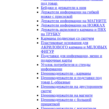
под товар
Бейджи и держатели к ним
Держатели информации на гибкой
ножке с присоской
Держатели информации на МАГНИТЕ
Держатели информации на НОЖКАХ
Держатель акрилового кармана и ПВХ
на ТРУБКУ
Карманы подвесные со скотчем
Пластиковые основания для
АКРИЛОВОГО кармана и МЕЛОВЫХ
ФИГУР
Подставки для информации, меню и
подарочные карты
Уголок потребителя и стенды
информации
Ценникодержатели - карманы
Ценникодержатели и подставки под
товар L-образные
Ценникодержатели на двустороннем
скотче
Ценникодержатели на магните
Ценникодержатели с большой
прищепкой
Ценникодержатели с магнитным