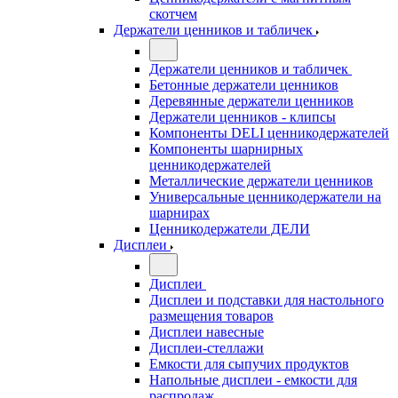
скотчем
Держатели ценников и табличек
Держатели ценников и табличек
Бетонные держатели ценников
Деревянные держатели ценников
Держатели ценников - клипсы
Компоненты DELI ценникодержателей
Компоненты шарнирных
ценникодержателей
Металлические держатели ценников
Универсальные ценникодержатели на
шарнирах
Ценникодержатели ДЕЛИ
Дисплеи
Дисплеи
Дисплеи и подставки для настольного
размещения товаров
Дисплеи навесные
Дисплеи-стеллажи
Емкости для сыпучих продуктов
Напольные дисплеи - емкости для
распродаж