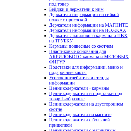
под товар
Бейджи и держатели к ним
Держатели информации на гибкой
ножке с присоской
Держатели информации на МАГНИТЕ
Держатели информации на НОЖКАХ
Держатель акрилового кармана и ПВХ
на ТРУБКУ
Карманы подвесные со скотчем
Пластиковые основания для
АКРИЛОВОГО кармана и МЕЛОВЫХ
ФИГУР
Подставки для информации, меню и
подарочные карты
Уголок потребителя и стенды
информации
Ценникодержатели - карманы
Ценникодержатели и подставки под
товар L-образные
Ценникодержатели на двустороннем
скотче
Ценникодержатели на магните
Ценникодержатели с большой
прищепкой
Ценникодержатели с магнитным