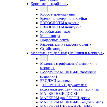
Кросс-мерчендайзинг
Кросс-мерчендайзинг
Брелоки, номерки, наклейки
ЕВРОСЛОТЫ в рулоне
ЕВРОСЛОТЫ поштучно
Коробки для чеков
Монетницы
Подвесные ленты
Разделители на кассовую ленту
Страйпхолдер
Меловые (грифельные) ценники и маркеры
Меловые (грифельные) ценники и
маркеры
L-образные МЕЛОВЫЕ таблички
(ценники)
БЕЙДЖИ меловые
ДЕРЕВЯННЫЕ держатели и
подставки для ценников и табличек
МАРКЕРНЫЕ ДОСКИ
МАРКЕРЫ для БЕЛОЙ доски
МАРКЕРЫ МЕЛОВЫЕ (жидкий мел)
МАРКЕРЫ ПЕРМАНЕНТНЫЕ