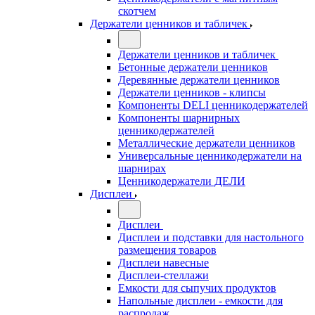
скотчем
Держатели ценников и табличек
Держатели ценников и табличек
Бетонные держатели ценников
Деревянные держатели ценников
Держатели ценников - клипсы
Компоненты DELI ценникодержателей
Компоненты шарнирных
ценникодержателей
Металлические держатели ценников
Универсальные ценникодержатели на
шарнирах
Ценникодержатели ДЕЛИ
Дисплеи
Дисплеи
Дисплеи и подставки для настольного
размещения товаров
Дисплеи навесные
Дисплеи-стеллажи
Емкости для сыпучих продуктов
Напольные дисплеи - емкости для
распродаж