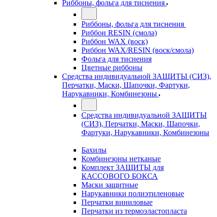
Риббоны, фольга для тиснения
Риббоны, фольга для тиснения
Риббон RESIN (смола)
Риббон WAX (воск)
Риббон WAX/RESIN (воск/смола)
Фольга для тиснения
Цветные риббоны
Средства индивидуальной ЗАЩИТЫ (СИЗ),
Перчатки, Маски, Шапочки, Фартуки,
Нарукавники, Комбинезоны
Средства индивидуальной ЗАЩИТЫ
(СИЗ), Перчатки, Маски, Шапочки,
Фартуки, Нарукавники, Комбинезоны
Бахилы
Комбинезоны нетканые
Комплект ЗАЩИТЫ для
КАССОВОГО БОКСА
Маски защитные
Нарукавники полиэтиленовые
Перчатки виниловые
Перчатки из термоэластопласта