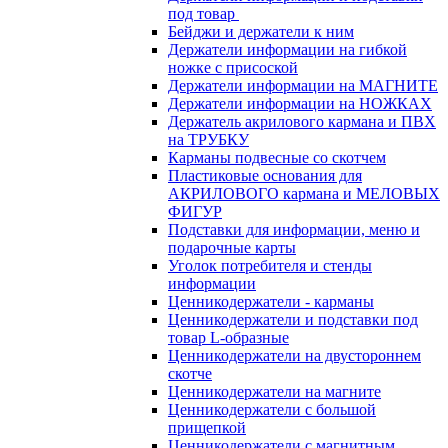
под товар
Бейджи и держатели к ним
Держатели информации на гибкой
ножке с присоской
Держатели информации на МАГНИТЕ
Держатели информации на НОЖКАХ
Держатель акрилового кармана и ПВХ
на ТРУБКУ
Карманы подвесные со скотчем
Пластиковые основания для
АКРИЛОВОГО кармана и МЕЛОВЫХ
ФИГУР
Подставки для информации, меню и
подарочные карты
Уголок потребителя и стенды
информации
Ценникодержатели - карманы
Ценникодержатели и подставки под
товар L-образные
Ценникодержатели на двустороннем
скотче
Ценникодержатели на магните
Ценникодержатели с большой
прищепкой
Ценникодержатели с магнитным