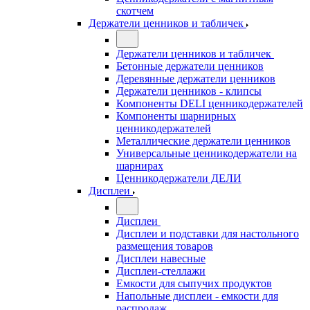
скотчем
Держатели ценников и табличек
Держатели ценников и табличек
Бетонные держатели ценников
Деревянные держатели ценников
Держатели ценников - клипсы
Компоненты DELI ценникодержателей
Компоненты шарнирных
ценникодержателей
Металлические держатели ценников
Универсальные ценникодержатели на
шарнирах
Ценникодержатели ДЕЛИ
Дисплеи
Дисплеи
Дисплеи и подставки для настольного
размещения товаров
Дисплеи навесные
Дисплеи-стеллажи
Емкости для сыпучих продуктов
Напольные дисплеи - емкости для
распродаж