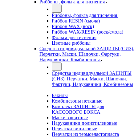
Риббоны, фольга для тиснения
Риббоны, фольга для тиснения
Риббон RESIN (смола)
Риббон WAX (воск)
Риббон WAX/RESIN (воск/смола)
Фольга для тиснения
Цветные риббоны
Средства индивидуальной ЗАЩИТЫ (СИЗ),
Перчатки, Маски, Шапочки, Фартуки,
Нарукавники, Комбинезоны
Средства индивидуальной ЗАЩИТЫ
(СИЗ), Перчатки, Маски, Шапочки,
Фартуки, Нарукавники, Комбинезоны
Бахилы
Комбинезоны нетканые
Комплект ЗАЩИТЫ для
КАССОВОГО БОКСА
Маски защитные
Нарукавники полиэтиленовые
Перчатки виниловые
Перчатки из термоэластопласта