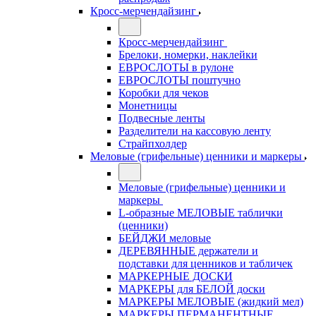
Кросс-мерчендайзинг
Кросс-мерчендайзинг
Брелоки, номерки, наклейки
ЕВРОСЛОТЫ в рулоне
ЕВРОСЛОТЫ поштучно
Коробки для чеков
Монетницы
Подвесные ленты
Разделители на кассовую ленту
Страйпхолдер
Меловые (грифельные) ценники и маркеры
Меловые (грифельные) ценники и
маркеры
L-образные МЕЛОВЫЕ таблички
(ценники)
БЕЙДЖИ меловые
ДЕРЕВЯННЫЕ держатели и
подставки для ценников и табличек
МАРКЕРНЫЕ ДОСКИ
МАРКЕРЫ для БЕЛОЙ доски
МАРКЕРЫ МЕЛОВЫЕ (жидкий мел)
МАРКЕРЫ ПЕРМАНЕНТНЫЕ