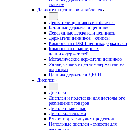
скотчем
Держатели ценников и табличек
Держатели ценников и табличек
Бетонные держатели ценников
Деревянные держатели ценников
Держатели ценников - клипсы
Компоненты DELI ценникодержателей
Компоненты шарнирных
ценникодержателей
Металлические держатели ценников
Универсальные ценникодержатели на
шарнирах
Ценникодержатели ДЕЛИ
Дисплеи
Дисплеи
Дисплеи и подставки для настольного
размещения товаров
Дисплеи навесные
Дисплеи-стеллажи
Емкости для сыпучих продуктов
Напольные дисплеи - емкости для
распродаж