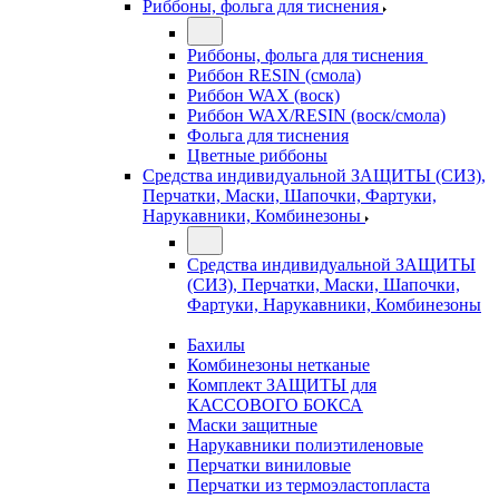
Риббоны, фольга для тиснения
Риббоны, фольга для тиснения
Риббон RESIN (смола)
Риббон WAX (воск)
Риббон WAX/RESIN (воск/смола)
Фольга для тиснения
Цветные риббоны
Средства индивидуальной ЗАЩИТЫ (СИЗ),
Перчатки, Маски, Шапочки, Фартуки,
Нарукавники, Комбинезоны
Средства индивидуальной ЗАЩИТЫ
(СИЗ), Перчатки, Маски, Шапочки,
Фартуки, Нарукавники, Комбинезоны
Бахилы
Комбинезоны нетканые
Комплект ЗАЩИТЫ для
КАССОВОГО БОКСА
Маски защитные
Нарукавники полиэтиленовые
Перчатки виниловые
Перчатки из термоэластопласта