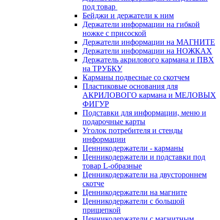
под товар
Бейджи и держатели к ним
Держатели информации на гибкой
ножке с присоской
Держатели информации на МАГНИТЕ
Держатели информации на НОЖКАХ
Держатель акрилового кармана и ПВХ
на ТРУБКУ
Карманы подвесные со скотчем
Пластиковые основания для
АКРИЛОВОГО кармана и МЕЛОВЫХ
ФИГУР
Подставки для информации, меню и
подарочные карты
Уголок потребителя и стенды
информации
Ценникодержатели - карманы
Ценникодержатели и подставки под
товар L-образные
Ценникодержатели на двустороннем
скотче
Ценникодержатели на магните
Ценникодержатели с большой
прищепкой
Ценникодержатели с магнитным