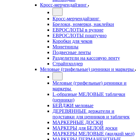
Кросс-мерчендайзинг
Кросс-мерчендайзинг
Брелоки, номерки, наклейки
ЕВРОСЛОТЫ в рулоне
ЕВРОСЛОТЫ поштучно
Коробки для чеков
Монетницы
Подвесные ленты
Разделители на кассовую ленту
Страйпхолдер
Меловые (грифельные) ценники и маркеры
Меловые (грифельные) ценники и
маркеры
L-образные МЕЛОВЫЕ таблички
(ценники)
БЕЙДЖИ меловые
ДЕРЕВЯННЫЕ держатели и
подставки для ценников и табличек
МАРКЕРНЫЕ ДОСКИ
МАРКЕРЫ для БЕЛОЙ доски
МАРКЕРЫ МЕЛОВЫЕ (жидкий мел)
МАРКЕРЫ ПЕРМАНЕНТНЫЕ