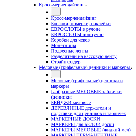
Кросс-мерчендайзинг
Кросс-мерчендайзинг
Брелоки, номерки, наклейки
ЕВРОСЛОТЫ в рулоне
ЕВРОСЛОТЫ поштучно
Коробки для чеков
Монетницы
Подвесные ленты
Разделители на кассовую ленту
Страйпхолдер
Меловые (грифельные) ценники и маркеры
Меловые (грифельные) ценники и
маркеры
L-образные МЕЛОВЫЕ таблички
(ценники)
БЕЙДЖИ меловые
ДЕРЕВЯННЫЕ держатели и
подставки для ценников и табличек
МАРКЕРНЫЕ ДОСКИ
МАРКЕРЫ для БЕЛОЙ доски
МАРКЕРЫ МЕЛОВЫЕ (жидкий мел)
МАРКЕРЫ ПЕРМАНЕНТНЫЕ