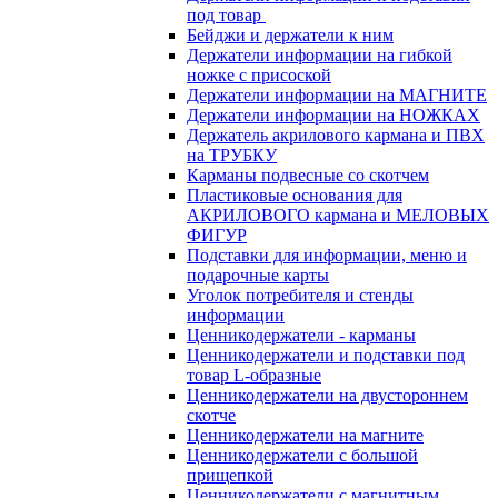
под товар
Бейджи и держатели к ним
Держатели информации на гибкой
ножке с присоской
Держатели информации на МАГНИТЕ
Держатели информации на НОЖКАХ
Держатель акрилового кармана и ПВХ
на ТРУБКУ
Карманы подвесные со скотчем
Пластиковые основания для
АКРИЛОВОГО кармана и МЕЛОВЫХ
ФИГУР
Подставки для информации, меню и
подарочные карты
Уголок потребителя и стенды
информации
Ценникодержатели - карманы
Ценникодержатели и подставки под
товар L-образные
Ценникодержатели на двустороннем
скотче
Ценникодержатели на магните
Ценникодержатели с большой
прищепкой
Ценникодержатели с магнитным