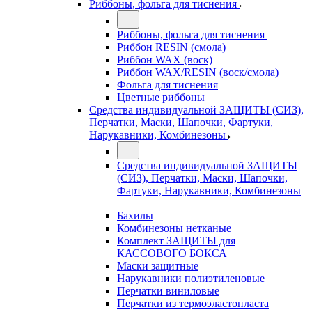
Риббоны, фольга для тиснения
Риббоны, фольга для тиснения
Риббон RESIN (смола)
Риббон WAX (воск)
Риббон WAX/RESIN (воск/смола)
Фольга для тиснения
Цветные риббоны
Средства индивидуальной ЗАЩИТЫ (СИЗ),
Перчатки, Маски, Шапочки, Фартуки,
Нарукавники, Комбинезоны
Средства индивидуальной ЗАЩИТЫ
(СИЗ), Перчатки, Маски, Шапочки,
Фартуки, Нарукавники, Комбинезоны
Бахилы
Комбинезоны нетканые
Комплект ЗАЩИТЫ для
КАССОВОГО БОКСА
Маски защитные
Нарукавники полиэтиленовые
Перчатки виниловые
Перчатки из термоэластопласта