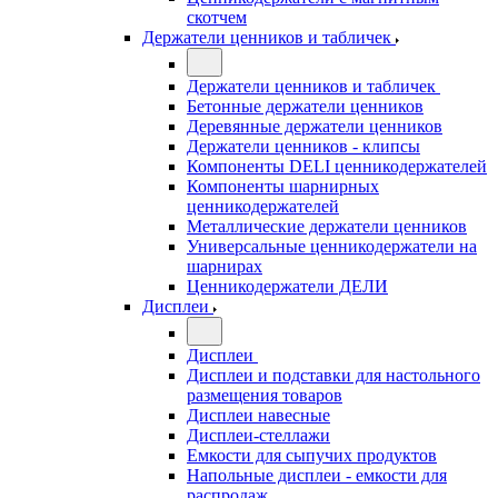
скотчем
Держатели ценников и табличек
Держатели ценников и табличек
Бетонные держатели ценников
Деревянные держатели ценников
Держатели ценников - клипсы
Компоненты DELI ценникодержателей
Компоненты шарнирных
ценникодержателей
Металлические держатели ценников
Универсальные ценникодержатели на
шарнирах
Ценникодержатели ДЕЛИ
Дисплеи
Дисплеи
Дисплеи и подставки для настольного
размещения товаров
Дисплеи навесные
Дисплеи-стеллажи
Емкости для сыпучих продуктов
Напольные дисплеи - емкости для
распродаж