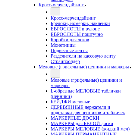
Кросс-мерчендайзинг
Кросс-мерчендайзинг
Брелоки, номерки, наклейки
ЕВРОСЛОТЫ в рулоне
ЕВРОСЛОТЫ поштучно
Коробки для чеков
Монетницы
Подвесные ленты
Разделители на кассовую ленту
Страйпхолдер
Меловые (грифельные) ценники и маркеры
Меловые (грифельные) ценники и
маркеры
L-образные МЕЛОВЫЕ таблички
(ценники)
БЕЙДЖИ меловые
ДЕРЕВЯННЫЕ держатели и
подставки для ценников и табличек
МАРКЕРНЫЕ ДОСКИ
МАРКЕРЫ для БЕЛОЙ доски
МАРКЕРЫ МЕЛОВЫЕ (жидкий мел)
МАРКЕРЫ ПЕРМАНЕНТНЫЕ