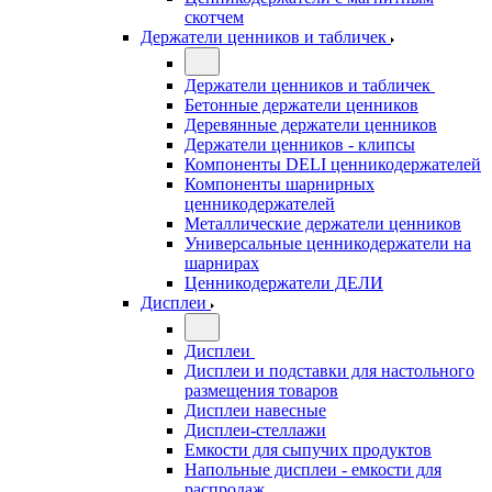
скотчем
Держатели ценников и табличек
Держатели ценников и табличек
Бетонные держатели ценников
Деревянные держатели ценников
Держатели ценников - клипсы
Компоненты DELI ценникодержателей
Компоненты шарнирных
ценникодержателей
Металлические держатели ценников
Универсальные ценникодержатели на
шарнирах
Ценникодержатели ДЕЛИ
Дисплеи
Дисплеи
Дисплеи и подставки для настольного
размещения товаров
Дисплеи навесные
Дисплеи-стеллажи
Емкости для сыпучих продуктов
Напольные дисплеи - емкости для
распродаж