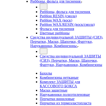
Риббоны, фольга для тиснения
Риббоны, фольга для тиснения
Риббон RESIN (смола)
Риббон WAX (воск)
Риббон WAX/RESIN (воск/смола)
Фольга для тиснения
Цветные риббоны
Средства индивидуальной ЗАЩИТЫ (СИЗ),
Перчатки, Маски, Шапочки, Фартуки,
Нарукавники, Комбинезоны
Средства индивидуальной ЗАЩИТЫ
(СИЗ), Перчатки, Маски, Шапочки,
Фартуки, Нарукавники, Комбинезоны
Бахилы
Комбинезоны нетканые
Комплект ЗАЩИТЫ для
КАССОВОГО БОКСА
Маски защитные
Нарукавники полиэтиленовые
Перчатки виниловые
Перчатки из термоэластопласта