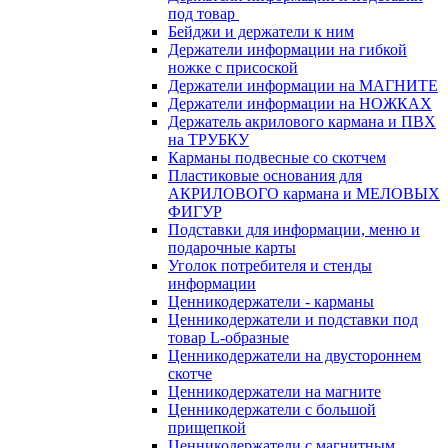
под товар
Бейджи и держатели к ним
Держатели информации на гибкой
ножке с присоской
Держатели информации на МАГНИТЕ
Держатели информации на НОЖКАХ
Держатель акрилового кармана и ПВХ
на ТРУБКУ
Карманы подвесные со скотчем
Пластиковые основания для
АКРИЛОВОГО кармана и МЕЛОВЫХ
ФИГУР
Подставки для информации, меню и
подарочные карты
Уголок потребителя и стенды
информации
Ценникодержатели - карманы
Ценникодержатели и подставки под
товар L-образные
Ценникодержатели на двустороннем
скотче
Ценникодержатели на магните
Ценникодержатели с большой
прищепкой
Ценникодержатели с магнитным