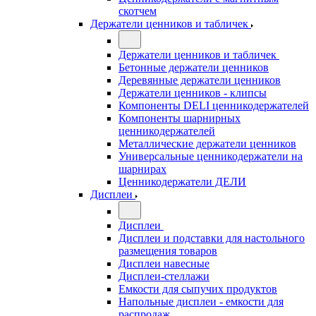
скотчем
Держатели ценников и табличек
Держатели ценников и табличек
Бетонные держатели ценников
Деревянные держатели ценников
Держатели ценников - клипсы
Компоненты DELI ценникодержателей
Компоненты шарнирных
ценникодержателей
Металлические держатели ценников
Универсальные ценникодержатели на
шарнирах
Ценникодержатели ДЕЛИ
Дисплеи
Дисплеи
Дисплеи и подставки для настольного
размещения товаров
Дисплеи навесные
Дисплеи-стеллажи
Емкости для сыпучих продуктов
Напольные дисплеи - емкости для
распродаж