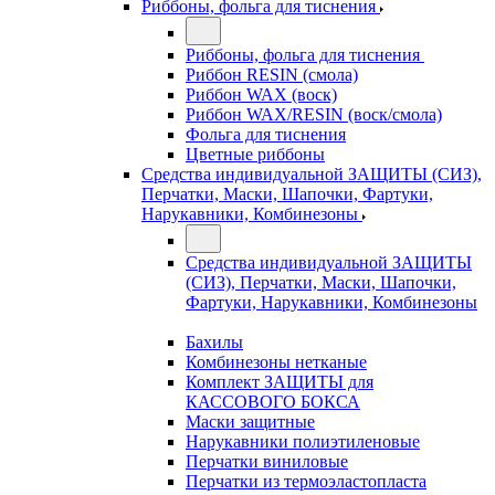
Риббоны, фольга для тиснения
Риббоны, фольга для тиснения
Риббон RESIN (смола)
Риббон WAX (воск)
Риббон WAX/RESIN (воск/смола)
Фольга для тиснения
Цветные риббоны
Средства индивидуальной ЗАЩИТЫ (СИЗ),
Перчатки, Маски, Шапочки, Фартуки,
Нарукавники, Комбинезоны
Средства индивидуальной ЗАЩИТЫ
(СИЗ), Перчатки, Маски, Шапочки,
Фартуки, Нарукавники, Комбинезоны
Бахилы
Комбинезоны нетканые
Комплект ЗАЩИТЫ для
КАССОВОГО БОКСА
Маски защитные
Нарукавники полиэтиленовые
Перчатки виниловые
Перчатки из термоэластопласта