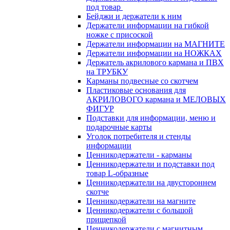
под товар
Бейджи и держатели к ним
Держатели информации на гибкой
ножке с присоской
Держатели информации на МАГНИТЕ
Держатели информации на НОЖКАХ
Держатель акрилового кармана и ПВХ
на ТРУБКУ
Карманы подвесные со скотчем
Пластиковые основания для
АКРИЛОВОГО кармана и МЕЛОВЫХ
ФИГУР
Подставки для информации, меню и
подарочные карты
Уголок потребителя и стенды
информации
Ценникодержатели - карманы
Ценникодержатели и подставки под
товар L-образные
Ценникодержатели на двустороннем
скотче
Ценникодержатели на магните
Ценникодержатели с большой
прищепкой
Ценникодержатели с магнитным