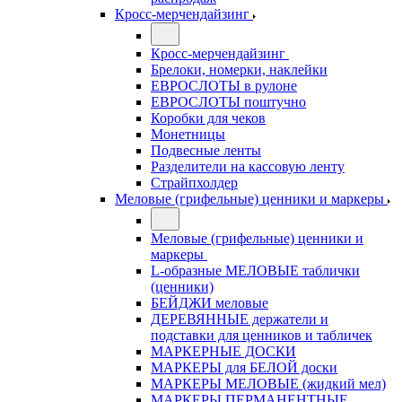
Кросс-мерчендайзинг
Кросс-мерчендайзинг
Брелоки, номерки, наклейки
ЕВРОСЛОТЫ в рулоне
ЕВРОСЛОТЫ поштучно
Коробки для чеков
Монетницы
Подвесные ленты
Разделители на кассовую ленту
Страйпхолдер
Меловые (грифельные) ценники и маркеры
Меловые (грифельные) ценники и
маркеры
L-образные МЕЛОВЫЕ таблички
(ценники)
БЕЙДЖИ меловые
ДЕРЕВЯННЫЕ держатели и
подставки для ценников и табличек
МАРКЕРНЫЕ ДОСКИ
МАРКЕРЫ для БЕЛОЙ доски
МАРКЕРЫ МЕЛОВЫЕ (жидкий мел)
МАРКЕРЫ ПЕРМАНЕНТНЫЕ