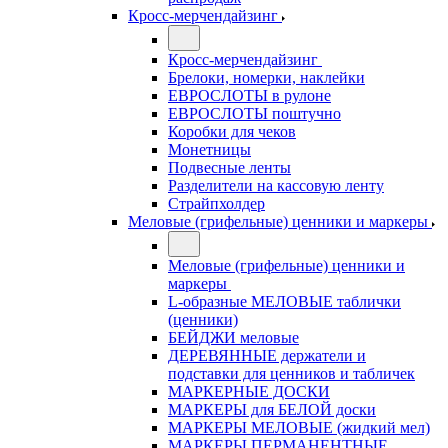
Кросс-мерчендайзинг
Кросс-мерчендайзинг
Брелоки, номерки, наклейки
ЕВРОСЛОТЫ в рулоне
ЕВРОСЛОТЫ поштучно
Коробки для чеков
Монетницы
Подвесные ленты
Разделители на кассовую ленту
Страйпхолдер
Меловые (грифельные) ценники и маркеры
Меловые (грифельные) ценники и
маркеры
L-образные МЕЛОВЫЕ таблички
(ценники)
БЕЙДЖИ меловые
ДЕРЕВЯННЫЕ держатели и
подставки для ценников и табличек
МАРКЕРНЫЕ ДОСКИ
МАРКЕРЫ для БЕЛОЙ доски
МАРКЕРЫ МЕЛОВЫЕ (жидкий мел)
МАРКЕРЫ ПЕРМАНЕНТНЫЕ