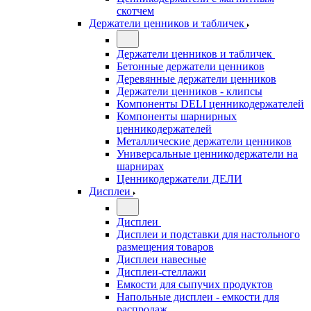
скотчем
Держатели ценников и табличек
Держатели ценников и табличек
Бетонные держатели ценников
Деревянные держатели ценников
Держатели ценников - клипсы
Компоненты DELI ценникодержателей
Компоненты шарнирных
ценникодержателей
Металлические держатели ценников
Универсальные ценникодержатели на
шарнирах
Ценникодержатели ДЕЛИ
Дисплеи
Дисплеи
Дисплеи и подставки для настольного
размещения товаров
Дисплеи навесные
Дисплеи-стеллажи
Емкости для сыпучих продуктов
Напольные дисплеи - емкости для
распродаж