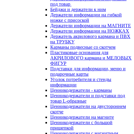
под товар
Бейджи и держатели к ним
Держатели информации на гибкой
ножке с присоской
Держатели информации на МАГНИТЕ
Держатели информации на НОЖКАХ
Держатель акрилового кармана и ПВХ
на ТРУБКУ
Карманы подвесные со скотчем
Пластиковые основания для
АКРИЛОВОГО кармана и МЕЛОВЫХ
ФИГУР
Подставки для информации, меню и
подарочные карты
Уголок потребителя и стенды
информации
Ценникодержатели - карманы
Ценникодержатели и подставки под
товар L-образные
Ценникодержатели на двустороннем
скотче
Ценникодержатели на магните
Ценникодержатели с большой
прищепкой
Ценникодержатели с магнитным