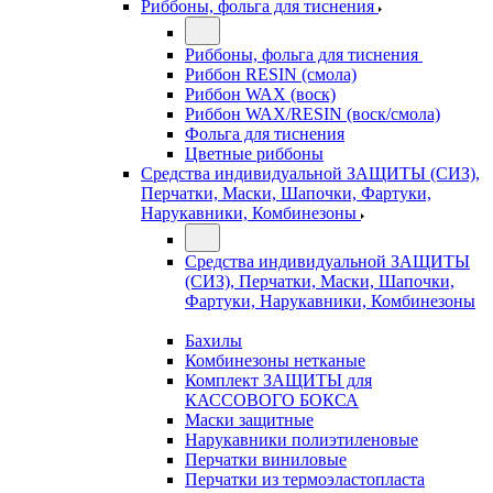
Риббоны, фольга для тиснения
Риббоны, фольга для тиснения
Риббон RESIN (смола)
Риббон WAX (воск)
Риббон WAX/RESIN (воск/смола)
Фольга для тиснения
Цветные риббоны
Средства индивидуальной ЗАЩИТЫ (СИЗ),
Перчатки, Маски, Шапочки, Фартуки,
Нарукавники, Комбинезоны
Средства индивидуальной ЗАЩИТЫ
(СИЗ), Перчатки, Маски, Шапочки,
Фартуки, Нарукавники, Комбинезоны
Бахилы
Комбинезоны нетканые
Комплект ЗАЩИТЫ для
КАССОВОГО БОКСА
Маски защитные
Нарукавники полиэтиленовые
Перчатки виниловые
Перчатки из термоэластопласта