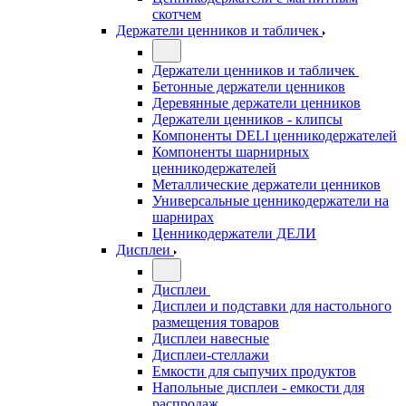
скотчем
Держатели ценников и табличек
Держатели ценников и табличек
Бетонные держатели ценников
Деревянные держатели ценников
Держатели ценников - клипсы
Компоненты DELI ценникодержателей
Компоненты шарнирных
ценникодержателей
Металлические держатели ценников
Универсальные ценникодержатели на
шарнирах
Ценникодержатели ДЕЛИ
Дисплеи
Дисплеи
Дисплеи и подставки для настольного
размещения товаров
Дисплеи навесные
Дисплеи-стеллажи
Емкости для сыпучих продуктов
Напольные дисплеи - емкости для
распродаж