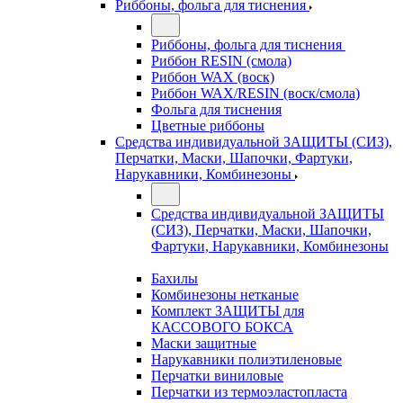
Риббоны, фольга для тиснения
Риббоны, фольга для тиснения
Риббон RESIN (смола)
Риббон WAX (воск)
Риббон WAX/RESIN (воск/смола)
Фольга для тиснения
Цветные риббоны
Средства индивидуальной ЗАЩИТЫ (СИЗ),
Перчатки, Маски, Шапочки, Фартуки,
Нарукавники, Комбинезоны
Средства индивидуальной ЗАЩИТЫ
(СИЗ), Перчатки, Маски, Шапочки,
Фартуки, Нарукавники, Комбинезоны
Бахилы
Комбинезоны нетканые
Комплект ЗАЩИТЫ для
КАССОВОГО БОКСА
Маски защитные
Нарукавники полиэтиленовые
Перчатки виниловые
Перчатки из термоэластопласта