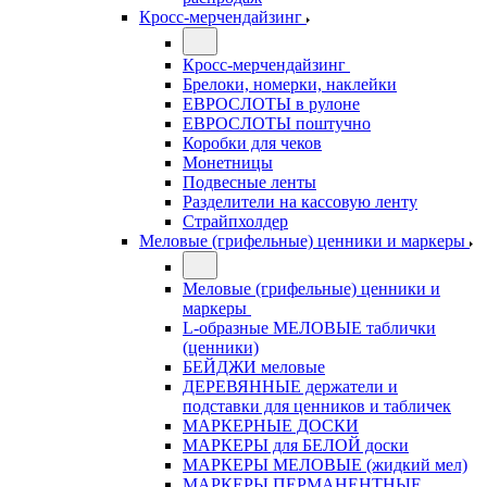
Кросс-мерчендайзинг
Кросс-мерчендайзинг
Брелоки, номерки, наклейки
ЕВРОСЛОТЫ в рулоне
ЕВРОСЛОТЫ поштучно
Коробки для чеков
Монетницы
Подвесные ленты
Разделители на кассовую ленту
Страйпхолдер
Меловые (грифельные) ценники и маркеры
Меловые (грифельные) ценники и
маркеры
L-образные МЕЛОВЫЕ таблички
(ценники)
БЕЙДЖИ меловые
ДЕРЕВЯННЫЕ держатели и
подставки для ценников и табличек
МАРКЕРНЫЕ ДОСКИ
МАРКЕРЫ для БЕЛОЙ доски
МАРКЕРЫ МЕЛОВЫЕ (жидкий мел)
МАРКЕРЫ ПЕРМАНЕНТНЫЕ