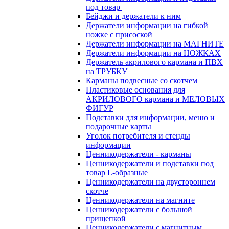
под товар
Бейджи и держатели к ним
Держатели информации на гибкой
ножке с присоской
Держатели информации на МАГНИТЕ
Держатели информации на НОЖКАХ
Держатель акрилового кармана и ПВХ
на ТРУБКУ
Карманы подвесные со скотчем
Пластиковые основания для
АКРИЛОВОГО кармана и МЕЛОВЫХ
ФИГУР
Подставки для информации, меню и
подарочные карты
Уголок потребителя и стенды
информации
Ценникодержатели - карманы
Ценникодержатели и подставки под
товар L-образные
Ценникодержатели на двустороннем
скотче
Ценникодержатели на магните
Ценникодержатели с большой
прищепкой
Ценникодержатели с магнитным