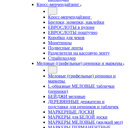
Кросс-мерчендайзинг
Кросс-мерчендайзинг
Брелоки, номерки, наклейки
ЕВРОСЛОТЫ в рулоне
ЕВРОСЛОТЫ поштучно
Коробки для чеков
Монетницы
Подвесные ленты
Разделители на кассовую ленту
Страйпхолдер
Меловые (грифельные) ценники и маркеры
Меловые (грифельные) ценники и
маркеры
L-образные МЕЛОВЫЕ таблички
(ценники)
БЕЙДЖИ меловые
ДЕРЕВЯННЫЕ держатели и
подставки для ценников и табличек
МАРКЕРНЫЕ ДОСКИ
МАРКЕРЫ для БЕЛОЙ доски
МАРКЕРЫ МЕЛОВЫЕ (жидкий мел)
МАРКЕРЫ ПЕРМАНЕНТНЫЕ