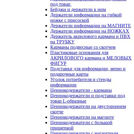
под товар
Бейджи и держатели к ним
Держатели информации на гибкой
ножке с присоской
Держатели информации на МАГНИТЕ
Держатели информации на НОЖКАХ
Держатель акрилового кармана и ПВХ
на ТРУБКУ
Карманы подвесные со скотчем
Пластиковые основания для
АКРИЛОВОГО кармана и МЕЛОВЫХ
ФИГУР
Подставки для информации, меню и
подарочные карты
Уголок потребителя и стенды
информации
Ценникодержатели - карманы
Ценникодержатели и подставки под
товар L-образные
Ценникодержатели на двустороннем
скотче
Ценникодержатели на магните
Ценникодержатели с большой
прищепкой
Ценникодержатели с магнитным