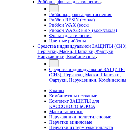
Риббоны, фольга для тиснения
Риббоны, фольга для тиснения
Риббон RESIN (смола)
Риббон WAX (воск)
Риббон WAX/RESIN (воск/смола)
Фольга для тиснения
Цветные риббоны
Средства индивидуальной ЗАЩИТЫ (СИЗ),
Перчатки, Маски, Шапочки, Фартуки,
Нарукавники, Комбинезоны
Средства индивидуальной ЗАЩИТЫ
(СИЗ), Перчатки, Маски, Шапочки,
Фартуки, Нарукавники, Комбинезоны
Бахилы
Комбинезоны нетканые
Комплект ЗАЩИТЫ для
КАССОВОГО БОКСА
Маски защитные
Нарукавники полиэтиленовые
Перчатки виниловые
Перчатки из термоэластопласта