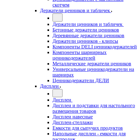
скотчем
Держатели ценников и табличек
Держатели ценников и табличек
Бетонные держатели ценников
Деревянные держатели ценников
Держатели ценников - клипсы
Компоненты DELI ценникодержателей
Компоненты шарнирных
ценникодержателей
Металлические держатели ценников
Универсальные ценникодержатели на
шарнирах
Ценникодержатели ДЕЛИ
Дисплеи
Дисплеи
Дисплеи и подставки для настольного
размещения товаров
Дисплеи навесные
Дисплеи-стеллажи
Емкости для сыпучих продуктов
Напольные дисплеи - емкости для
распродаж