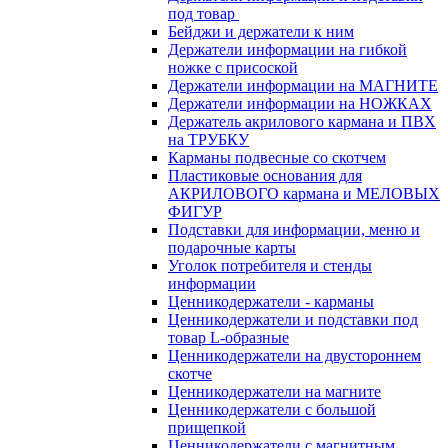
под товар
Бейджи и держатели к ним
Держатели информации на гибкой
ножке с присоской
Держатели информации на МАГНИТЕ
Держатели информации на НОЖКАХ
Держатель акрилового кармана и ПВХ
на ТРУБКУ
Карманы подвесные со скотчем
Пластиковые основания для
АКРИЛОВОГО кармана и МЕЛОВЫХ
ФИГУР
Подставки для информации, меню и
подарочные карты
Уголок потребителя и стенды
информации
Ценникодержатели - карманы
Ценникодержатели и подставки под
товар L-образные
Ценникодержатели на двустороннем
скотче
Ценникодержатели на магните
Ценникодержатели с большой
прищепкой
Ценникодержатели с магнитным