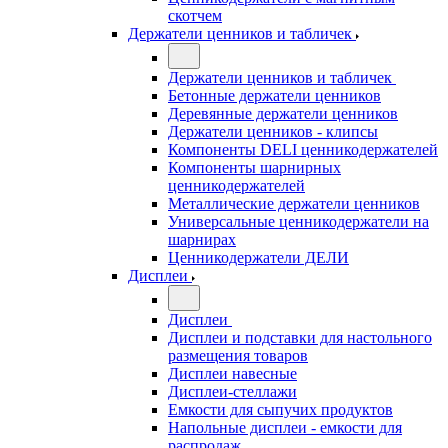
скотчем
Держатели ценников и табличек
Держатели ценников и табличек
Бетонные держатели ценников
Деревянные держатели ценников
Держатели ценников - клипсы
Компоненты DELI ценникодержателей
Компоненты шарнирных
ценникодержателей
Металлические держатели ценников
Универсальные ценникодержатели на
шарнирах
Ценникодержатели ДЕЛИ
Дисплеи
Дисплеи
Дисплеи и подставки для настольного
размещения товаров
Дисплеи навесные
Дисплеи-стеллажи
Емкости для сыпучих продуктов
Напольные дисплеи - емкости для
распродаж