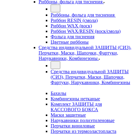
Риббоны, фольга для тиснения
Риббоны, фольга для тиснения
Риббон RESIN (смола)
Риббон WAX (воск)
Риббон WAX/RESIN (воск/смола)
Фольга для тиснения
Цветные риббоны
Средства индивидуальной ЗАЩИТЫ (СИЗ),
Перчатки, Маски, Шапочки, Фартуки,
Нарукавники, Комбинезоны
Средства индивидуальной ЗАЩИТЫ
(СИЗ), Перчатки, Маски, Шапочки,
Фартуки, Нарукавники, Комбинезоны
Бахилы
Комбинезоны нетканые
Комплект ЗАЩИТЫ для
КАССОВОГО БОКСА
Маски защитные
Нарукавники полиэтиленовые
Перчатки виниловые
Перчатки из термоэластопласта