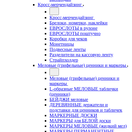
Кросс-мерчендайзинг
Кросс-мерчендайзинг
Брелоки, номерки, наклейки
ЕВРОСЛОТЫ в рулоне
ЕВРОСЛОТЫ поштучно
Коробки для чеков
Монетницы
Подвесные ленты
Разделители на кассовую ленту
Страйпхолдер
Меловые (грифельные) ценники и маркеры
Меловые (грифельные) ценники и
маркеры
L-образные МЕЛОВЫЕ таблички
(ценники)
БЕЙДЖИ меловые
ДЕРЕВЯННЫЕ держатели и
подставки для ценников и табличек
МАРКЕРНЫЕ ДОСКИ
МАРКЕРЫ для БЕЛОЙ доски
МАРКЕРЫ МЕЛОВЫЕ (жидкий мел)
МАРКЕРЫ ПЕРМАНЕНТНЫЕ