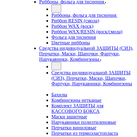
Риббоны, фольга для тиснения
Риббоны, фольга для тиснения
Риббон RESIN (смола)
Риббон WAX (воск)
Риббон WAX/RESIN (воск/смола)
Фольга для тиснения
Цветные риббоны
Средства индивидуальной ЗАЩИТЫ (СИЗ),
Перчатки, Маски, Шапочки, Фартуки,
Нарукавники, Комбинезоны
Средства индивидуальной ЗАЩИТЫ
(СИЗ), Перчатки, Маски, Шапочки,
Фартуки, Нарукавники, Комбинезоны
Бахилы
Комбинезоны нетканые
Комплект ЗАЩИТЫ для
КАССОВОГО БОКСА
Маски защитные
Нарукавники полиэтиленовые
Перчатки виниловые
Перчатки из термоэластопласта