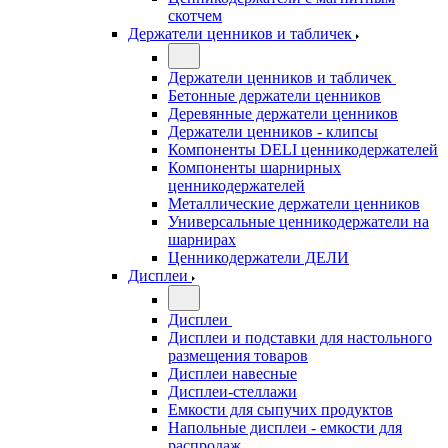
скотчем
Держатели ценников и табличек
Держатели ценников и табличек
Бетонные держатели ценников
Деревянные держатели ценников
Держатели ценников - клипсы
Компоненты DELI ценникодержателей
Компоненты шарнирных
ценникодержателей
Металлические держатели ценников
Универсальные ценникодержатели на
шарнирах
Ценникодержатели ДЕЛИ
Дисплеи
Дисплеи
Дисплеи и подставки для настольного
размещения товаров
Дисплеи навесные
Дисплеи-стеллажи
Емкости для сыпучих продуктов
Напольные дисплеи - емкости для
распродаж