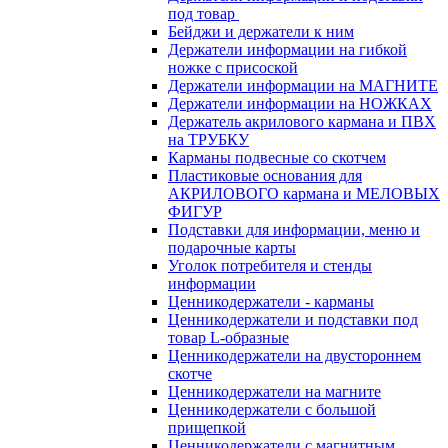
под товар
Бейджи и держатели к ним
Держатели информации на гибкой
ножке с присоской
Держатели информации на МАГНИТЕ
Держатели информации на НОЖКАХ
Держатель акрилового кармана и ПВХ
на ТРУБКУ
Карманы подвесные со скотчем
Пластиковые основания для
АКРИЛОВОГО кармана и МЕЛОВЫХ
ФИГУР
Подставки для информации, меню и
подарочные карты
Уголок потребителя и стенды
информации
Ценникодержатели - карманы
Ценникодержатели и подставки под
товар L-образные
Ценникодержатели на двустороннем
скотче
Ценникодержатели на магните
Ценникодержатели с большой
прищепкой
Ценникодержатели с магнитным