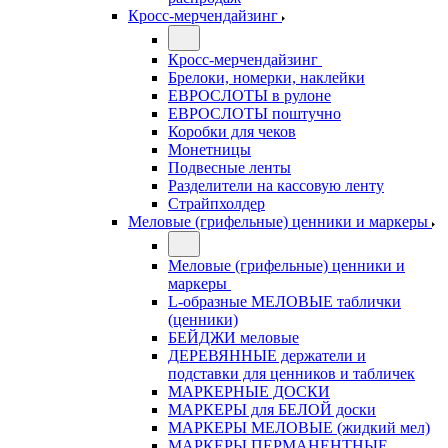
Кросс-мерчендайзинг
Кросс-мерчендайзинг
Брелоки, номерки, наклейки
ЕВРОСЛОТЫ в рулоне
ЕВРОСЛОТЫ поштучно
Коробки для чеков
Монетницы
Подвесные ленты
Разделители на кассовую ленту
Страйпхолдер
Меловые (грифельные) ценники и маркеры
Меловые (грифельные) ценники и
маркеры
L-образные МЕЛОВЫЕ таблички
(ценники)
БЕЙДЖИ меловые
ДЕРЕВЯННЫЕ держатели и
подставки для ценников и табличек
МАРКЕРНЫЕ ДОСКИ
МАРКЕРЫ для БЕЛОЙ доски
МАРКЕРЫ МЕЛОВЫЕ (жидкий мел)
МАРКЕРЫ ПЕРМАНЕНТНЫЕ