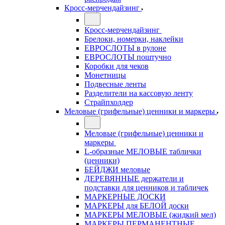
Кросс-мерчендайзинг
Кросс-мерчендайзинг
Брелоки, номерки, наклейки
ЕВРОСЛОТЫ в рулоне
ЕВРОСЛОТЫ поштучно
Коробки для чеков
Монетницы
Подвесные ленты
Разделители на кассовую ленту
Страйпхолдер
Меловые (грифельные) ценники и маркеры
Меловые (грифельные) ценники и
маркеры
L-образные МЕЛОВЫЕ таблички
(ценники)
БЕЙДЖИ меловые
ДЕРЕВЯННЫЕ держатели и
подставки для ценников и табличек
МАРКЕРНЫЕ ДОСКИ
МАРКЕРЫ для БЕЛОЙ доски
МАРКЕРЫ МЕЛОВЫЕ (жидкий мел)
МАРКЕРЫ ПЕРМАНЕНТНЫЕ