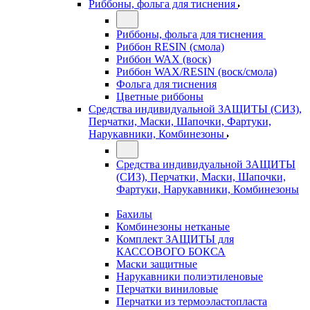
Риббоны, фольга для тиснения
Риббоны, фольга для тиснения
Риббон RESIN (смола)
Риббон WAX (воск)
Риббон WAX/RESIN (воск/смола)
Фольга для тиснения
Цветные риббоны
Средства индивидуальной ЗАЩИТЫ (СИЗ),
Перчатки, Маски, Шапочки, Фартуки,
Нарукавники, Комбинезоны
Средства индивидуальной ЗАЩИТЫ
(СИЗ), Перчатки, Маски, Шапочки,
Фартуки, Нарукавники, Комбинезоны
Бахилы
Комбинезоны нетканые
Комплект ЗАЩИТЫ для
КАССОВОГО БОКСА
Маски защитные
Нарукавники полиэтиленовые
Перчатки виниловые
Перчатки из термоэластопласта