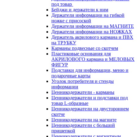
под товар
Бейджи и держатели к ним
Держатели информации на гибкой
ножке с присоской
Держатели информации на МАГНИТЕ
Держатели информации на НОЖКАХ
Держатель акрилового кармана и ПВХ
на ТРУБКУ
Карманы подвесные со скотчем
Пластиковые основания для
АКРИЛОВОГО кармана и МЕЛОВЫХ
ФИГУР
Подставки для информации, меню и
подарочные карты
Уголок потребителя и стенды
информации
Ценникодержатели - карманы
Ценникодержатели и подставки под
товар L-образные
Ценникодержатели на двустороннем
скотче
Ценникодержатели на магните
Ценникодержатели с большой
прищепкой
Ценникодержатели с магнитным