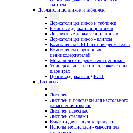
скотчем
Держатели ценников и табличек
Держатели ценников и табличек
Бетонные держатели ценников
Деревянные держатели ценников
Держатели ценников - клипсы
Компоненты DELI ценникодержателей
Компоненты шарнирных
ценникодержателей
Металлические держатели ценников
Универсальные ценникодержатели на
шарнирах
Ценникодержатели ДЕЛИ
Дисплеи
Дисплеи
Дисплеи и подставки для настольного
размещения товаров
Дисплеи навесные
Дисплеи-стеллажи
Емкости для сыпучих продуктов
Напольные дисплеи - емкости для
распродаж