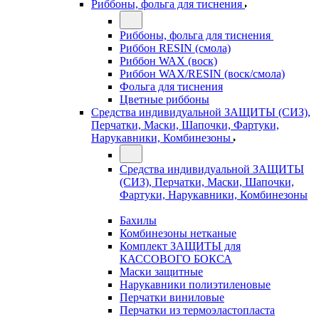
Риббоны, фольга для тиснения
Риббоны, фольга для тиснения
Риббон RESIN (смола)
Риббон WAX (воск)
Риббон WAX/RESIN (воск/смола)
Фольга для тиснения
Цветные риббоны
Средства индивидуальной ЗАЩИТЫ (СИЗ),
Перчатки, Маски, Шапочки, Фартуки,
Нарукавники, Комбинезоны
Средства индивидуальной ЗАЩИТЫ
(СИЗ), Перчатки, Маски, Шапочки,
Фартуки, Нарукавники, Комбинезоны
Бахилы
Комбинезоны нетканые
Комплект ЗАЩИТЫ для
КАССОВОГО БОКСА
Маски защитные
Нарукавники полиэтиленовые
Перчатки виниловые
Перчатки из термоэластопласта