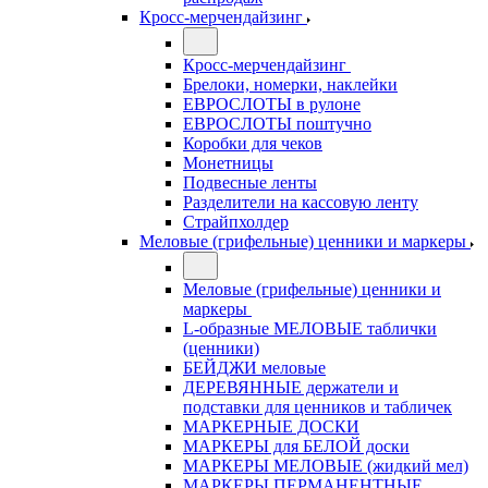
Кросс-мерчендайзинг
Кросс-мерчендайзинг
Брелоки, номерки, наклейки
ЕВРОСЛОТЫ в рулоне
ЕВРОСЛОТЫ поштучно
Коробки для чеков
Монетницы
Подвесные ленты
Разделители на кассовую ленту
Страйпхолдер
Меловые (грифельные) ценники и маркеры
Меловые (грифельные) ценники и
маркеры
L-образные МЕЛОВЫЕ таблички
(ценники)
БЕЙДЖИ меловые
ДЕРЕВЯННЫЕ держатели и
подставки для ценников и табличек
МАРКЕРНЫЕ ДОСКИ
МАРКЕРЫ для БЕЛОЙ доски
МАРКЕРЫ МЕЛОВЫЕ (жидкий мел)
МАРКЕРЫ ПЕРМАНЕНТНЫЕ