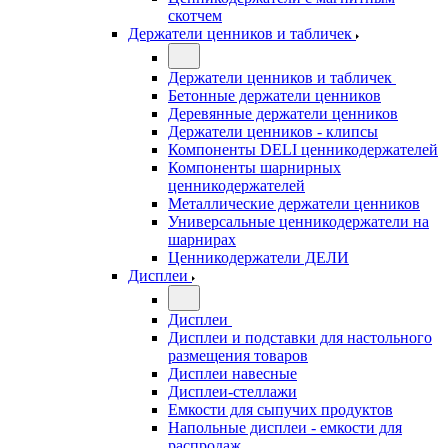
скотчем
Держатели ценников и табличек
Держатели ценников и табличек
Бетонные держатели ценников
Деревянные держатели ценников
Держатели ценников - клипсы
Компоненты DELI ценникодержателей
Компоненты шарнирных
ценникодержателей
Металлические держатели ценников
Универсальные ценникодержатели на
шарнирах
Ценникодержатели ДЕЛИ
Дисплеи
Дисплеи
Дисплеи и подставки для настольного
размещения товаров
Дисплеи навесные
Дисплеи-стеллажи
Емкости для сыпучих продуктов
Напольные дисплеи - емкости для
распродаж