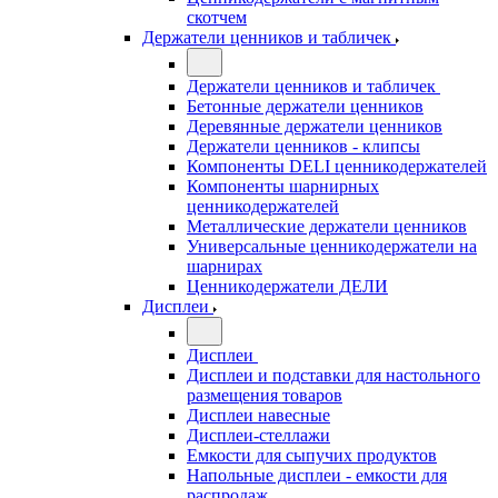
скотчем
Держатели ценников и табличек
Держатели ценников и табличек
Бетонные держатели ценников
Деревянные держатели ценников
Держатели ценников - клипсы
Компоненты DELI ценникодержателей
Компоненты шарнирных
ценникодержателей
Металлические держатели ценников
Универсальные ценникодержатели на
шарнирах
Ценникодержатели ДЕЛИ
Дисплеи
Дисплеи
Дисплеи и подставки для настольного
размещения товаров
Дисплеи навесные
Дисплеи-стеллажи
Емкости для сыпучих продуктов
Напольные дисплеи - емкости для
распродаж