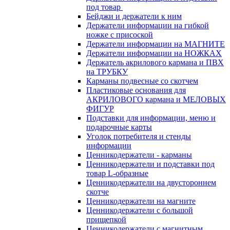
под товар
Бейджи и держатели к ним
Держатели информации на гибкой
ножке с присоской
Держатели информации на МАГНИТЕ
Держатели информации на НОЖКАХ
Держатель акрилового кармана и ПВХ
на ТРУБКУ
Карманы подвесные со скотчем
Пластиковые основания для
АКРИЛОВОГО кармана и МЕЛОВЫХ
ФИГУР
Подставки для информации, меню и
подарочные карты
Уголок потребителя и стенды
информации
Ценникодержатели - карманы
Ценникодержатели и подставки под
товар L-образные
Ценникодержатели на двустороннем
скотче
Ценникодержатели на магните
Ценникодержатели с большой
прищепкой
Ценникодержатели с магнитным