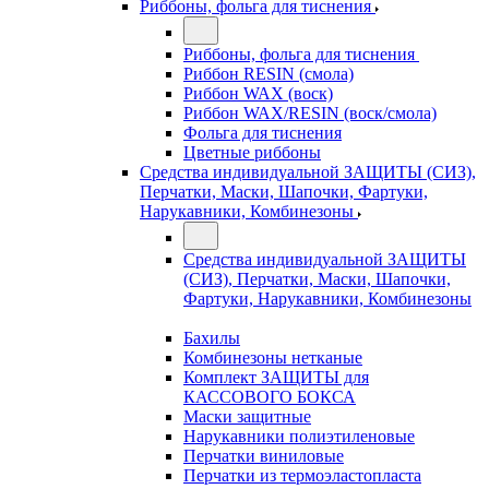
Риббоны, фольга для тиснения
Риббоны, фольга для тиснения
Риббон RESIN (смола)
Риббон WAX (воск)
Риббон WAX/RESIN (воск/смола)
Фольга для тиснения
Цветные риббоны
Средства индивидуальной ЗАЩИТЫ (СИЗ),
Перчатки, Маски, Шапочки, Фартуки,
Нарукавники, Комбинезоны
Средства индивидуальной ЗАЩИТЫ
(СИЗ), Перчатки, Маски, Шапочки,
Фартуки, Нарукавники, Комбинезоны
Бахилы
Комбинезоны нетканые
Комплект ЗАЩИТЫ для
КАССОВОГО БОКСА
Маски защитные
Нарукавники полиэтиленовые
Перчатки виниловые
Перчатки из термоэластопласта