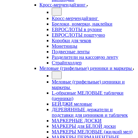
Кросс-мерчендайзинг
Кросс-мерчендайзинг
Брелоки, номерки, наклейки
ЕВРОСЛОТЫ в рулоне
ЕВРОСЛОТЫ поштучно
Коробки для чеков
Монетницы
Подвесные ленты
Разделители на кассовую ленту
Страйпхолдер
Меловые (грифельные) ценники и маркеры
Меловые (грифельные) ценники и
маркеры
L-образные МЕЛОВЫЕ таблички
(ценники)
БЕЙДЖИ меловые
ДЕРЕВЯННЫЕ держатели и
подставки для ценников и табличек
МАРКЕРНЫЕ ДОСКИ
МАРКЕРЫ для БЕЛОЙ доски
МАРКЕРЫ МЕЛОВЫЕ (жидкий мел)
МАРКЕРЫ ПЕРМАНЕНТНЫЕ