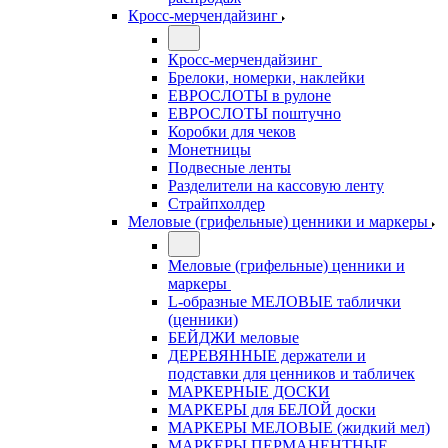
Кросс-мерчендайзинг
Кросс-мерчендайзинг
Брелоки, номерки, наклейки
ЕВРОСЛОТЫ в рулоне
ЕВРОСЛОТЫ поштучно
Коробки для чеков
Монетницы
Подвесные ленты
Разделители на кассовую ленту
Страйпхолдер
Меловые (грифельные) ценники и маркеры
Меловые (грифельные) ценники и
маркеры
L-образные МЕЛОВЫЕ таблички
(ценники)
БЕЙДЖИ меловые
ДЕРЕВЯННЫЕ держатели и
подставки для ценников и табличек
МАРКЕРНЫЕ ДОСКИ
МАРКЕРЫ для БЕЛОЙ доски
МАРКЕРЫ МЕЛОВЫЕ (жидкий мел)
МАРКЕРЫ ПЕРМАНЕНТНЫЕ