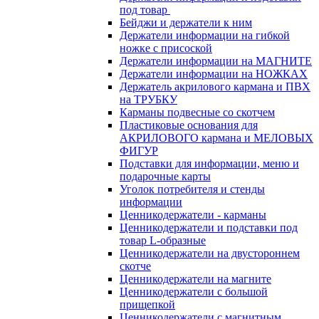
под товар
Бейджи и держатели к ним
Держатели информации на гибкой
ножке с присоской
Держатели информации на МАГНИТЕ
Держатели информации на НОЖКАХ
Держатель акрилового кармана и ПВХ
на ТРУБКУ
Карманы подвесные со скотчем
Пластиковые основания для
АКРИЛОВОГО кармана и МЕЛОВЫХ
ФИГУР
Подставки для информации, меню и
подарочные карты
Уголок потребителя и стенды
информации
Ценникодержатели - карманы
Ценникодержатели и подставки под
товар L-образные
Ценникодержатели на двустороннем
скотче
Ценникодержатели на магните
Ценникодержатели с большой
прищепкой
Ценникодержатели с магнитным