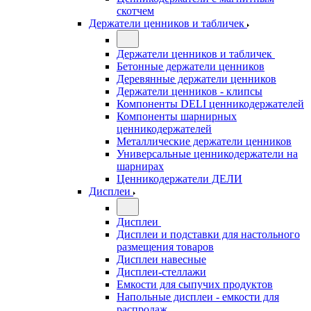
скотчем
Держатели ценников и табличек
Держатели ценников и табличек
Бетонные держатели ценников
Деревянные держатели ценников
Держатели ценников - клипсы
Компоненты DELI ценникодержателей
Компоненты шарнирных
ценникодержателей
Металлические держатели ценников
Универсальные ценникодержатели на
шарнирах
Ценникодержатели ДЕЛИ
Дисплеи
Дисплеи
Дисплеи и подставки для настольного
размещения товаров
Дисплеи навесные
Дисплеи-стеллажи
Емкости для сыпучих продуктов
Напольные дисплеи - емкости для
распродаж