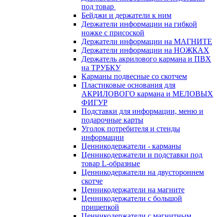
под товар
Бейджи и держатели к ним
Держатели информации на гибкой
ножке с присоской
Держатели информации на МАГНИТЕ
Держатели информации на НОЖКАХ
Держатель акрилового кармана и ПВХ
на ТРУБКУ
Карманы подвесные со скотчем
Пластиковые основания для
АКРИЛОВОГО кармана и МЕЛОВЫХ
ФИГУР
Подставки для информации, меню и
подарочные карты
Уголок потребителя и стенды
информации
Ценникодержатели - карманы
Ценникодержатели и подставки под
товар L-образные
Ценникодержатели на двустороннем
скотче
Ценникодержатели на магните
Ценникодержатели с большой
прищепкой
Ценникодержатели с магнитным