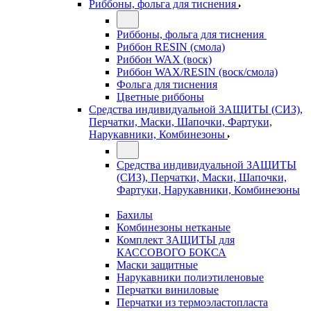
Риббоны, фольга для тиснения
Риббоны, фольга для тиснения
Риббон RESIN (смола)
Риббон WAX (воск)
Риббон WAX/RESIN (воск/смола)
Фольга для тиснения
Цветные риббоны
Средства индивидуальной ЗАЩИТЫ (СИЗ),
Перчатки, Маски, Шапочки, Фартуки,
Нарукавники, Комбинезоны
Средства индивидуальной ЗАЩИТЫ
(СИЗ), Перчатки, Маски, Шапочки,
Фартуки, Нарукавники, Комбинезоны
Бахилы
Комбинезоны нетканые
Комплект ЗАЩИТЫ для
КАССОВОГО БОКСА
Маски защитные
Нарукавники полиэтиленовые
Перчатки виниловые
Перчатки из термоэластопласта