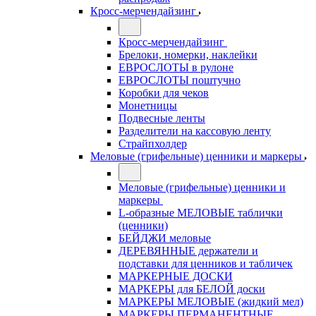
Кросс-мерчендайзинг
Кросс-мерчендайзинг
Брелоки, номерки, наклейки
ЕВРОСЛОТЫ в рулоне
ЕВРОСЛОТЫ поштучно
Коробки для чеков
Монетницы
Подвесные ленты
Разделители на кассовую ленту
Страйпхолдер
Меловые (грифельные) ценники и маркеры
Меловые (грифельные) ценники и
маркеры
L-образные МЕЛОВЫЕ таблички
(ценники)
БЕЙДЖИ меловые
ДЕРЕВЯННЫЕ держатели и
подставки для ценников и табличек
МАРКЕРНЫЕ ДОСКИ
МАРКЕРЫ для БЕЛОЙ доски
МАРКЕРЫ МЕЛОВЫЕ (жидкий мел)
МАРКЕРЫ ПЕРМАНЕНТНЫЕ