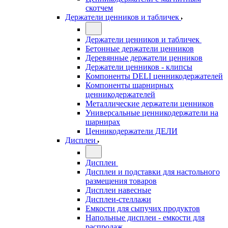
скотчем
Держатели ценников и табличек
Держатели ценников и табличек
Бетонные держатели ценников
Деревянные держатели ценников
Держатели ценников - клипсы
Компоненты DELI ценникодержателей
Компоненты шарнирных
ценникодержателей
Металлические держатели ценников
Универсальные ценникодержатели на
шарнирах
Ценникодержатели ДЕЛИ
Дисплеи
Дисплеи
Дисплеи и подставки для настольного
размещения товаров
Дисплеи навесные
Дисплеи-стеллажи
Емкости для сыпучих продуктов
Напольные дисплеи - емкости для
распродаж