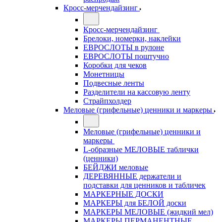
Кросс-мерчендайзинг
Кросс-мерчендайзинг
Брелоки, номерки, наклейки
ЕВРОСЛОТЫ в рулоне
ЕВРОСЛОТЫ поштучно
Коробки для чеков
Монетницы
Подвесные ленты
Разделители на кассовую ленту
Страйпхолдер
Меловые (грифельные) ценники и маркеры
Меловые (грифельные) ценники и
маркеры
L-образные МЕЛОВЫЕ таблички
(ценники)
БЕЙДЖИ меловые
ДЕРЕВЯННЫЕ держатели и
подставки для ценников и табличек
МАРКЕРНЫЕ ДОСКИ
МАРКЕРЫ для БЕЛОЙ доски
МАРКЕРЫ МЕЛОВЫЕ (жидкий мел)
МАРКЕРЫ ПЕРМАНЕНТНЫЕ