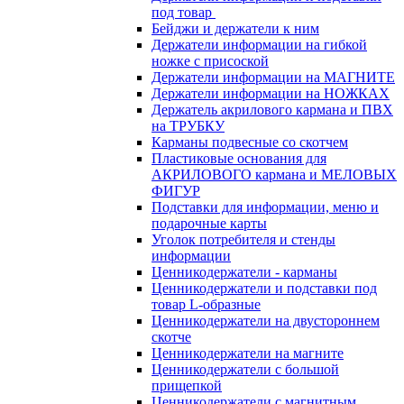
под товар
Бейджи и держатели к ним
Держатели информации на гибкой
ножке с присоской
Держатели информации на МАГНИТЕ
Держатели информации на НОЖКАХ
Держатель акрилового кармана и ПВХ
на ТРУБКУ
Карманы подвесные со скотчем
Пластиковые основания для
АКРИЛОВОГО кармана и МЕЛОВЫХ
ФИГУР
Подставки для информации, меню и
подарочные карты
Уголок потребителя и стенды
информации
Ценникодержатели - карманы
Ценникодержатели и подставки под
товар L-образные
Ценникодержатели на двустороннем
скотче
Ценникодержатели на магните
Ценникодержатели с большой
прищепкой
Ценникодержатели с магнитным