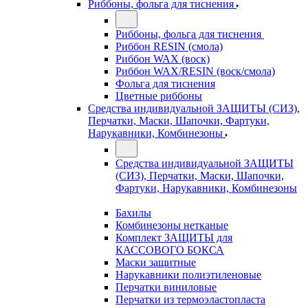
Риббоны, фольга для тиснения
Риббоны, фольга для тиснения
Риббон RESIN (смола)
Риббон WAX (воск)
Риббон WAX/RESIN (воск/смола)
Фольга для тиснения
Цветные риббоны
Средства индивидуальной ЗАЩИТЫ (СИЗ),
Перчатки, Маски, Шапочки, Фартуки,
Нарукавники, Комбинезоны
Средства индивидуальной ЗАЩИТЫ
(СИЗ), Перчатки, Маски, Шапочки,
Фартуки, Нарукавники, Комбинезоны
Бахилы
Комбинезоны нетканые
Комплект ЗАЩИТЫ для
КАССОВОГО БОКСА
Маски защитные
Нарукавники полиэтиленовые
Перчатки виниловые
Перчатки из термоэластопласта