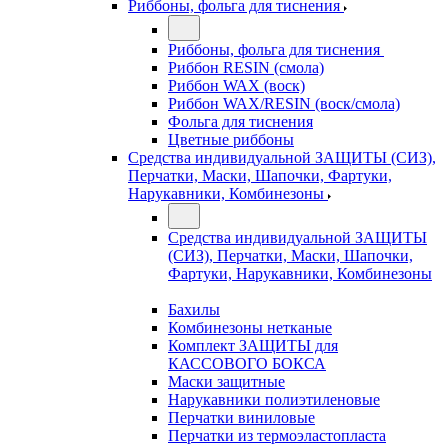
Риббоны, фольга для тиснения
Риббоны, фольга для тиснения
Риббон RESIN (смола)
Риббон WAX (воск)
Риббон WAX/RESIN (воск/смола)
Фольга для тиснения
Цветные риббоны
Средства индивидуальной ЗАЩИТЫ (СИЗ),
Перчатки, Маски, Шапочки, Фартуки,
Нарукавники, Комбинезоны
Средства индивидуальной ЗАЩИТЫ
(СИЗ), Перчатки, Маски, Шапочки,
Фартуки, Нарукавники, Комбинезоны
Бахилы
Комбинезоны нетканые
Комплект ЗАЩИТЫ для
КАССОВОГО БОКСА
Маски защитные
Нарукавники полиэтиленовые
Перчатки виниловые
Перчатки из термоэластопласта