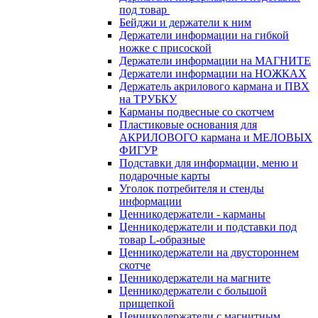
под товар
Бейджи и держатели к ним
Держатели информации на гибкой
ножке с присоской
Держатели информации на МАГНИТЕ
Держатели информации на НОЖКАХ
Держатель акрилового кармана и ПВХ
на ТРУБКУ
Карманы подвесные со скотчем
Пластиковые основания для
АКРИЛОВОГО кармана и МЕЛОВЫХ
ФИГУР
Подставки для информации, меню и
подарочные карты
Уголок потребителя и стенды
информации
Ценникодержатели - карманы
Ценникодержатели и подставки под
товар L-образные
Ценникодержатели на двустороннем
скотче
Ценникодержатели на магните
Ценникодержатели с большой
прищепкой
Ценникодержатели с магнитным