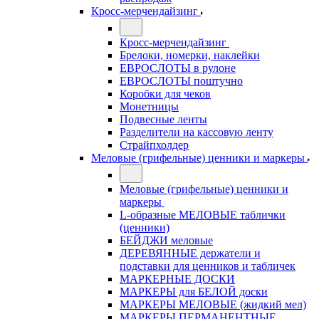
Кросс-мерчендайзинг
Кросс-мерчендайзинг
Брелоки, номерки, наклейки
ЕВРОСЛОТЫ в рулоне
ЕВРОСЛОТЫ поштучно
Коробки для чеков
Монетницы
Подвесные ленты
Разделители на кассовую ленту
Страйпхолдер
Меловые (грифельные) ценники и маркеры
Меловые (грифельные) ценники и
маркеры
L-образные МЕЛОВЫЕ таблички
(ценники)
БЕЙДЖИ меловые
ДЕРЕВЯННЫЕ держатели и
подставки для ценников и табличек
МАРКЕРНЫЕ ДОСКИ
МАРКЕРЫ для БЕЛОЙ доски
МАРКЕРЫ МЕЛОВЫЕ (жидкий мел)
МАРКЕРЫ ПЕРМАНЕНТНЫЕ