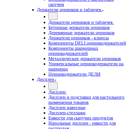
скотчем
Держатели ценников и табличек
Держатели ценников и табличек
Бетонные держатели ценников
Деревянные держатели ценников
Держатели ценников - клипсы
Компоненты DELI ценникодержателей
Компоненты шарнирных
ценникодержателей
Металлические держатели ценников
Универсальные ценникодержатели на
шарнирах
Ценникодержатели ДЕЛИ
Дисплеи
Дисплеи
Дисплеи и подставки для настольного
размещения товаров
Дисплеи навесные
Дисплеи-стеллажи
Емкости для сыпучих продуктов
Напольные дисплеи - емкости для
распродаж