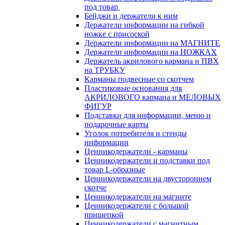
под товар
Бейджи и держатели к ним
Держатели информации на гибкой
ножке с присоской
Держатели информации на МАГНИТЕ
Держатели информации на НОЖКАХ
Держатель акрилового кармана и ПВХ
на ТРУБКУ
Карманы подвесные со скотчем
Пластиковые основания для
АКРИЛОВОГО кармана и МЕЛОВЫХ
ФИГУР
Подставки для информации, меню и
подарочные карты
Уголок потребителя и стенды
информации
Ценникодержатели - карманы
Ценникодержатели и подставки под
товар L-образные
Ценникодержатели на двустороннем
скотче
Ценникодержатели на магните
Ценникодержатели с большой
прищепкой
Ценникодержатели с магнитным