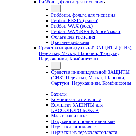
Риббоны, фольга для тиснения
Риббоны, фольга для тиснения
Риббон RESIN (смола)
Риббон WAX (воск)
Риббон WAX/RESIN (воск/смола)
Фольга для тиснения
Цветные риббоны
Средства индивидуальной ЗАЩИТЫ (СИЗ),
Перчатки, Маски, Шапочки, Фартуки,
Нарукавники, Комбинезоны
Средства индивидуальной ЗАЩИТЫ
(СИЗ), Перчатки, Маски, Шапочки,
Фартуки, Нарукавники, Комбинезоны
Бахилы
Комбинезоны нетканые
Комплект ЗАЩИТЫ для
КАССОВОГО БОКСА
Маски защитные
Нарукавники полиэтиленовые
Перчатки виниловые
Перчатки из термоэластопласта