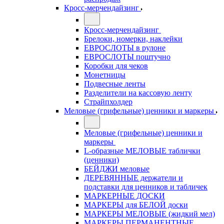
Кросс-мерчендайзинг
Кросс-мерчендайзинг
Брелоки, номерки, наклейки
ЕВРОСЛОТЫ в рулоне
ЕВРОСЛОТЫ поштучно
Коробки для чеков
Монетницы
Подвесные ленты
Разделители на кассовую ленту
Страйпхолдер
Меловые (грифельные) ценники и маркеры
Меловые (грифельные) ценники и
маркеры
L-образные МЕЛОВЫЕ таблички
(ценники)
БЕЙДЖИ меловые
ДЕРЕВЯННЫЕ держатели и
подставки для ценников и табличек
МАРКЕРНЫЕ ДОСКИ
МАРКЕРЫ для БЕЛОЙ доски
МАРКЕРЫ МЕЛОВЫЕ (жидкий мел)
МАРКЕРЫ ПЕРМАНЕНТНЫЕ