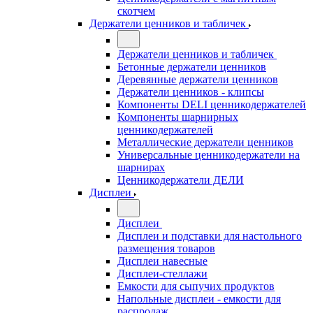
скотчем
Держатели ценников и табличек
Держатели ценников и табличек
Бетонные держатели ценников
Деревянные держатели ценников
Держатели ценников - клипсы
Компоненты DELI ценникодержателей
Компоненты шарнирных
ценникодержателей
Металлические держатели ценников
Универсальные ценникодержатели на
шарнирах
Ценникодержатели ДЕЛИ
Дисплеи
Дисплеи
Дисплеи и подставки для настольного
размещения товаров
Дисплеи навесные
Дисплеи-стеллажи
Емкости для сыпучих продуктов
Напольные дисплеи - емкости для
распродаж