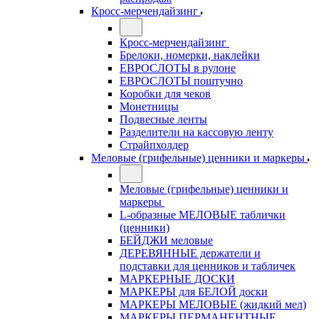
Кросс-мерчендайзинг
Кросс-мерчендайзинг
Брелоки, номерки, наклейки
ЕВРОСЛОТЫ в рулоне
ЕВРОСЛОТЫ поштучно
Коробки для чеков
Монетницы
Подвесные ленты
Разделители на кассовую ленту
Страйпхолдер
Меловые (грифельные) ценники и маркеры
Меловые (грифельные) ценники и
маркеры
L-образные МЕЛОВЫЕ таблички
(ценники)
БЕЙДЖИ меловые
ДЕРЕВЯННЫЕ держатели и
подставки для ценников и табличек
МАРКЕРНЫЕ ДОСКИ
МАРКЕРЫ для БЕЛОЙ доски
МАРКЕРЫ МЕЛОВЫЕ (жидкий мел)
МАРКЕРЫ ПЕРМАНЕНТНЫЕ