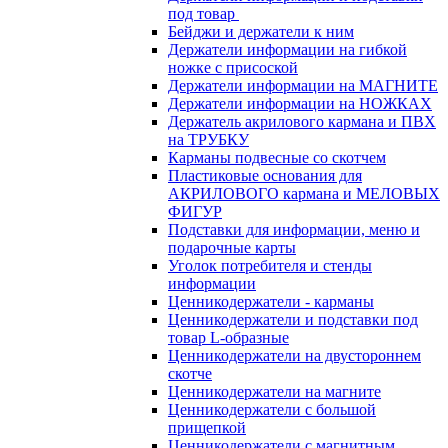
под товар
Бейджи и держатели к ним
Держатели информации на гибкой
ножке с присоской
Держатели информации на МАГНИТЕ
Держатели информации на НОЖКАХ
Держатель акрилового кармана и ПВХ
на ТРУБКУ
Карманы подвесные со скотчем
Пластиковые основания для
АКРИЛОВОГО кармана и МЕЛОВЫХ
ФИГУР
Подставки для информации, меню и
подарочные карты
Уголок потребителя и стенды
информации
Ценникодержатели - карманы
Ценникодержатели и подставки под
товар L-образные
Ценникодержатели на двустороннем
скотче
Ценникодержатели на магните
Ценникодержатели с большой
прищепкой
Ценникодержатели с магнитным