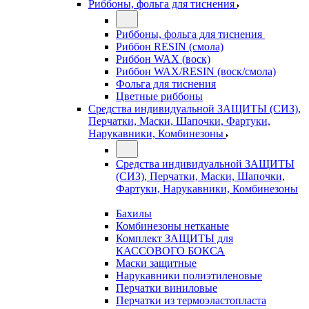
Риббоны, фольга для тиснения
Риббоны, фольга для тиснения
Риббон RESIN (смола)
Риббон WAX (воск)
Риббон WAX/RESIN (воск/смола)
Фольга для тиснения
Цветные риббоны
Средства индивидуальной ЗАЩИТЫ (СИЗ),
Перчатки, Маски, Шапочки, Фартуки,
Нарукавники, Комбинезоны
Средства индивидуальной ЗАЩИТЫ
(СИЗ), Перчатки, Маски, Шапочки,
Фартуки, Нарукавники, Комбинезоны
Бахилы
Комбинезоны нетканые
Комплект ЗАЩИТЫ для
КАССОВОГО БОКСА
Маски защитные
Нарукавники полиэтиленовые
Перчатки виниловые
Перчатки из термоэластопласта