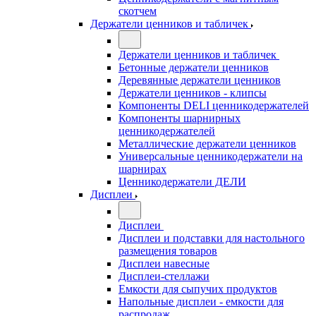
скотчем
Держатели ценников и табличек
Держатели ценников и табличек
Бетонные держатели ценников
Деревянные держатели ценников
Держатели ценников - клипсы
Компоненты DELI ценникодержателей
Компоненты шарнирных
ценникодержателей
Металлические держатели ценников
Универсальные ценникодержатели на
шарнирах
Ценникодержатели ДЕЛИ
Дисплеи
Дисплеи
Дисплеи и подставки для настольного
размещения товаров
Дисплеи навесные
Дисплеи-стеллажи
Емкости для сыпучих продуктов
Напольные дисплеи - емкости для
распродаж