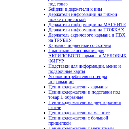
под товар
Бейджи и держатели к ним
Держатели информации на гибкой
ножке с присоской
Держатели информации на МАГНИТЕ
Держатели информации на НОЖКАХ
Держатель акрилового кармана и ПВХ
на ТРУБКУ
Карманы подвесные со скотчем
Пластиковые основания для
АКРИЛОВОГО кармана и МЕЛОВЫХ
ФИГУР
Подставки для информации, меню и
подарочные карты
Уголок потребителя и стенды
информации
Ценникодержатели - карманы
Ценникодержатели и подставки под
товар L-образные
Ценникодержатели на двустороннем
скотче
Ценникодержатели на магните
Ценникодержатели с большой
прищепкой
Ценникодержатели с магнитным