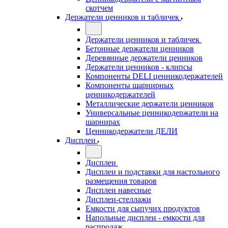
скотчем
Держатели ценников и табличек
Держатели ценников и табличек
Бетонные держатели ценников
Деревянные держатели ценников
Держатели ценников - клипсы
Компоненты DELI ценникодержателей
Компоненты шарнирных
ценникодержателей
Металлические держатели ценников
Универсальные ценникодержатели на
шарнирах
Ценникодержатели ДЕЛИ
Дисплеи
Дисплеи
Дисплеи и подставки для настольного
размещения товаров
Дисплеи навесные
Дисплеи-стеллажи
Емкости для сыпучих продуктов
Напольные дисплеи - емкости для
распродаж