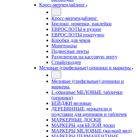
Кросс-мерчендайзинг
Кросс-мерчендайзинг
Брелоки, номерки, наклейки
ЕВРОСЛОТЫ в рулоне
ЕВРОСЛОТЫ поштучно
Коробки для чеков
Монетницы
Подвесные ленты
Разделители на кассовую ленту
Страйпхолдер
Меловые (грифельные) ценники и маркеры
Меловые (грифельные) ценники и
маркеры
L-образные МЕЛОВЫЕ таблички
(ценники)
БЕЙДЖИ меловые
ДЕРЕВЯННЫЕ держатели и
подставки для ценников и табличек
МАРКЕРНЫЕ ДОСКИ
МАРКЕРЫ для БЕЛОЙ доски
МАРКЕРЫ МЕЛОВЫЕ (жидкий мел)
МАРКЕРЫ ПЕРМАНЕНТНЫЕ