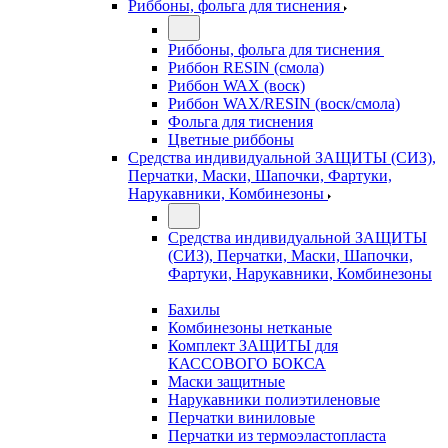
Риббоны, фольга для тиснения
Риббоны, фольга для тиснения
Риббон RESIN (смола)
Риббон WAX (воск)
Риббон WAX/RESIN (воск/смола)
Фольга для тиснения
Цветные риббоны
Средства индивидуальной ЗАЩИТЫ (СИЗ),
Перчатки, Маски, Шапочки, Фартуки,
Нарукавники, Комбинезоны
Средства индивидуальной ЗАЩИТЫ
(СИЗ), Перчатки, Маски, Шапочки,
Фартуки, Нарукавники, Комбинезоны
Бахилы
Комбинезоны нетканые
Комплект ЗАЩИТЫ для
КАССОВОГО БОКСА
Маски защитные
Нарукавники полиэтиленовые
Перчатки виниловые
Перчатки из термоэластопласта