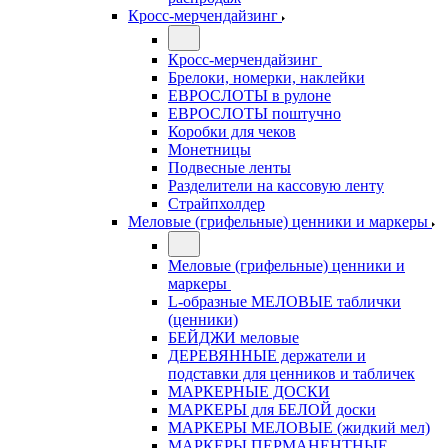
Кросс-мерчендайзинг
Кросс-мерчендайзинг
Брелоки, номерки, наклейки
ЕВРОСЛОТЫ в рулоне
ЕВРОСЛОТЫ поштучно
Коробки для чеков
Монетницы
Подвесные ленты
Разделители на кассовую ленту
Страйпхолдер
Меловые (грифельные) ценники и маркеры
Меловые (грифельные) ценники и
маркеры
L-образные МЕЛОВЫЕ таблички
(ценники)
БЕЙДЖИ меловые
ДЕРЕВЯННЫЕ держатели и
подставки для ценников и табличек
МАРКЕРНЫЕ ДОСКИ
МАРКЕРЫ для БЕЛОЙ доски
МАРКЕРЫ МЕЛОВЫЕ (жидкий мел)
МАРКЕРЫ ПЕРМАНЕНТНЫЕ