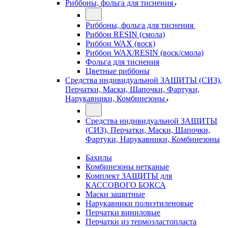
Риббоны, фольга для тиснения
Риббоны, фольга для тиснения
Риббон RESIN (смола)
Риббон WAX (воск)
Риббон WAX/RESIN (воск/смола)
Фольга для тиснения
Цветные риббоны
Средства индивидуальной ЗАЩИТЫ (СИЗ),
Перчатки, Маски, Шапочки, Фартуки,
Нарукавники, Комбинезоны
Средства индивидуальной ЗАЩИТЫ
(СИЗ), Перчатки, Маски, Шапочки,
Фартуки, Нарукавники, Комбинезоны
Бахилы
Комбинезоны нетканые
Комплект ЗАЩИТЫ для
КАССОВОГО БОКСА
Маски защитные
Нарукавники полиэтиленовые
Перчатки виниловые
Перчатки из термоэластопласта