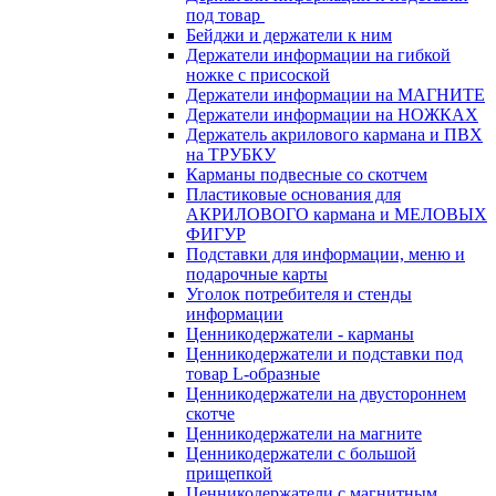
под товар
Бейджи и держатели к ним
Держатели информации на гибкой
ножке с присоской
Держатели информации на МАГНИТЕ
Держатели информации на НОЖКАХ
Держатель акрилового кармана и ПВХ
на ТРУБКУ
Карманы подвесные со скотчем
Пластиковые основания для
АКРИЛОВОГО кармана и МЕЛОВЫХ
ФИГУР
Подставки для информации, меню и
подарочные карты
Уголок потребителя и стенды
информации
Ценникодержатели - карманы
Ценникодержатели и подставки под
товар L-образные
Ценникодержатели на двустороннем
скотче
Ценникодержатели на магните
Ценникодержатели с большой
прищепкой
Ценникодержатели с магнитным