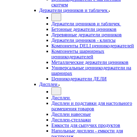
скотчем
Держатели ценников и табличек
Держатели ценников и табличек
Бетонные держатели ценников
Деревянные держатели ценников
Держатели ценников - клипсы
Компоненты DELI ценникодержателей
Компоненты шарнирных
ценникодержателей
Металлические держатели ценников
Универсальные ценникодержатели на
шарнирах
Ценникодержатели ДЕЛИ
Дисплеи
Дисплеи
Дисплеи и подставки для настольного
размещения товаров
Дисплеи навесные
Дисплеи-стеллажи
Емкости для сыпучих продуктов
Напольные дисплеи - емкости для
распродаж