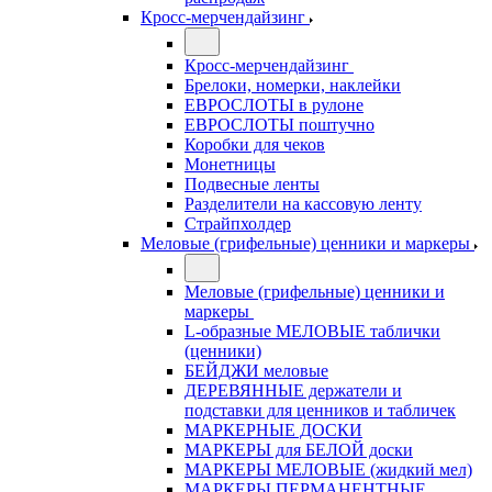
Кросс-мерчендайзинг
Кросс-мерчендайзинг
Брелоки, номерки, наклейки
ЕВРОСЛОТЫ в рулоне
ЕВРОСЛОТЫ поштучно
Коробки для чеков
Монетницы
Подвесные ленты
Разделители на кассовую ленту
Страйпхолдер
Меловые (грифельные) ценники и маркеры
Меловые (грифельные) ценники и
маркеры
L-образные МЕЛОВЫЕ таблички
(ценники)
БЕЙДЖИ меловые
ДЕРЕВЯННЫЕ держатели и
подставки для ценников и табличек
МАРКЕРНЫЕ ДОСКИ
МАРКЕРЫ для БЕЛОЙ доски
МАРКЕРЫ МЕЛОВЫЕ (жидкий мел)
МАРКЕРЫ ПЕРМАНЕНТНЫЕ