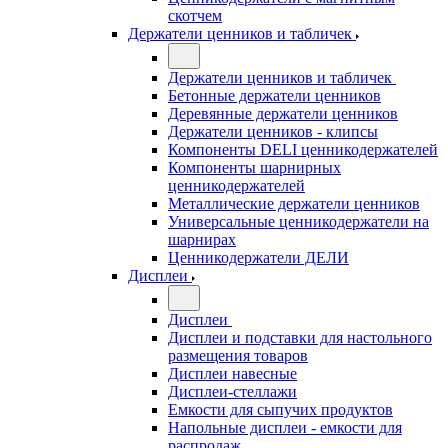
скотчем
Держатели ценников и табличек
Держатели ценников и табличек
Бетонные держатели ценников
Деревянные держатели ценников
Держатели ценников - клипсы
Компоненты DELI ценникодержателей
Компоненты шарнирных
ценникодержателей
Металлические держатели ценников
Универсальные ценникодержатели на
шарнирах
Ценникодержатели ДЕЛИ
Дисплеи
Дисплеи
Дисплеи и подставки для настольного
размещения товаров
Дисплеи навесные
Дисплеи-стеллажи
Емкости для сыпучих продуктов
Напольные дисплеи - емкости для
распродаж