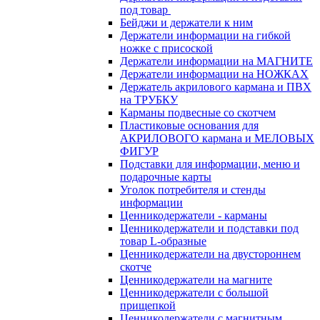
под товар
Бейджи и держатели к ним
Держатели информации на гибкой
ножке с присоской
Держатели информации на МАГНИТЕ
Держатели информации на НОЖКАХ
Держатель акрилового кармана и ПВХ
на ТРУБКУ
Карманы подвесные со скотчем
Пластиковые основания для
АКРИЛОВОГО кармана и МЕЛОВЫХ
ФИГУР
Подставки для информации, меню и
подарочные карты
Уголок потребителя и стенды
информации
Ценникодержатели - карманы
Ценникодержатели и подставки под
товар L-образные
Ценникодержатели на двустороннем
скотче
Ценникодержатели на магните
Ценникодержатели с большой
прищепкой
Ценникодержатели с магнитным