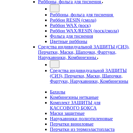
Риббоны, фольга для тиснения
Риббоны, фольга для тиснения
Риббон RESIN (смола)
Риббон WAX (воск)
Риббон WAX/RESIN (воск/смола)
Фольга для тиснения
Цветные риббоны
Средства индивидуальной ЗАЩИТЫ (СИЗ),
Перчатки, Маски, Шапочки, Фартуки,
Нарукавники, Комбинезоны
Средства индивидуальной ЗАЩИТЫ
(СИЗ), Перчатки, Маски, Шапочки,
Фартуки, Нарукавники, Комбинезоны
Бахилы
Комбинезоны нетканые
Комплект ЗАЩИТЫ для
КАССОВОГО БОКСА
Маски защитные
Нарукавники полиэтиленовые
Перчатки виниловые
Перчатки из термоэластопласта