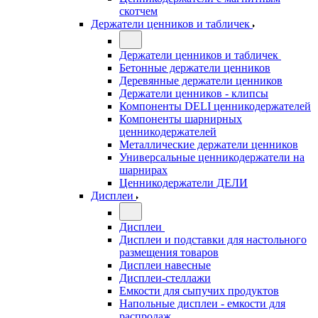
скотчем
Держатели ценников и табличек
Держатели ценников и табличек
Бетонные держатели ценников
Деревянные держатели ценников
Держатели ценников - клипсы
Компоненты DELI ценникодержателей
Компоненты шарнирных
ценникодержателей
Металлические держатели ценников
Универсальные ценникодержатели на
шарнирах
Ценникодержатели ДЕЛИ
Дисплеи
Дисплеи
Дисплеи и подставки для настольного
размещения товаров
Дисплеи навесные
Дисплеи-стеллажи
Емкости для сыпучих продуктов
Напольные дисплеи - емкости для
распродаж