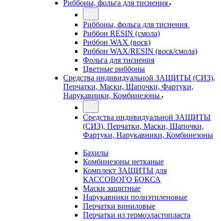
Риббоны, фольга для тиснения
Риббоны, фольга для тиснения
Риббон RESIN (смола)
Риббон WAX (воск)
Риббон WAX/RESIN (воск/смола)
Фольга для тиснения
Цветные риббоны
Средства индивидуальной ЗАЩИТЫ (СИЗ),
Перчатки, Маски, Шапочки, Фартуки,
Нарукавники, Комбинезоны
Средства индивидуальной ЗАЩИТЫ
(СИЗ), Перчатки, Маски, Шапочки,
Фартуки, Нарукавники, Комбинезоны
Бахилы
Комбинезоны нетканые
Комплект ЗАЩИТЫ для
КАССОВОГО БОКСА
Маски защитные
Нарукавники полиэтиленовые
Перчатки виниловые
Перчатки из термоэластопласта