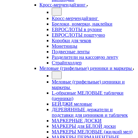
Кросс-мерчендайзинг
Кросс-мерчендайзинг
Брелоки, номерки, наклейки
ЕВРОСЛОТЫ в рулоне
ЕВРОСЛОТЫ поштучно
Коробки для чеков
Монетницы
Подвесные ленты
Разделители на кассовую ленту
Страйпхолдер
Меловые (грифельные) ценники и маркеры
Меловые (грифельные) ценники и
маркеры
L-образные МЕЛОВЫЕ таблички
(ценники)
БЕЙДЖИ меловые
ДЕРЕВЯННЫЕ держатели и
подставки для ценников и табличек
МАРКЕРНЫЕ ДОСКИ
МАРКЕРЫ для БЕЛОЙ доски
МАРКЕРЫ МЕЛОВЫЕ (жидкий мел)
МАРКЕРЫ ПЕРМАНЕНТНЫЕ