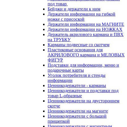
под товар
Бейджи и держатели к ним
Держатели информации на гибкой
ножке с присоской
Держатели информации на МАГНИТЕ
Держатели информации на НОЖКАХ
Держатель акрилового кармана и ПВХ
на ТРУБКУ
Карманы подвесные со скотчем
Пластиковые основания для
АКРИЛОВОГО кармана и МЕЛОВЫХ
ФИГУР
Подставки для информации, меню и
подарочные карты
Уголок потребителя и стенды
информации
Ценникодержатели - карманы
Ценникодержатели и подставки под
товар L-образные
Ценникодержатели на двустороннем
скотче
Ценникодержатели на магните
Ценникодержатели с большой
прищепкой
Ценникодержатели с магнитным