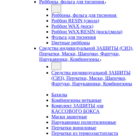
Риббоны, фольга для тиснения
Риббоны, фольга для тиснения
Риббон RESIN (смола)
Риббон WAX (воск)
Риббон WAX/RESIN (воск/смола)
Фольга для тиснения
Цветные риббоны
Средства индивидуальной ЗАЩИТЫ (СИЗ),
Перчатки, Маски, Шапочки, Фартуки,
Нарукавники, Комбинезоны
Средства индивидуальной ЗАЩИТЫ
(СИЗ), Перчатки, Маски, Шапочки,
Фартуки, Нарукавники, Комбинезоны
Бахилы
Комбинезоны нетканые
Комплект ЗАЩИТЫ для
КАССОВОГО БОКСА
Маски защитные
Нарукавники полиэтиленовые
Перчатки виниловые
Перчатки из термоэластопласта