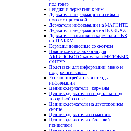
под товар
Бейджи и держатели к ним
Держатели информации на гибкой
ножке с присоской
Держатели информации на МАГНИТЕ
Держатели информации на НОЖКАХ
Держатель акрилового кармана и ПВХ
на ТРУБКУ
Карманы подвесные со скотчем
Пластиковые основания для
АКРИЛОВОГО кармана и МЕЛОВЫХ
ФИГУР
Подставки для информации, меню и
подарочные карты
Уголок потребителя и стенды
информации
Ценникодержатели - карманы
Ценникодержатели и подставки под
товар L-образные
Ценникодержатели на двустороннем
скотче
Ценникодержатели на магните
Ценникодержатели с большой
прищепкой
Ценникодержатели с магнитным