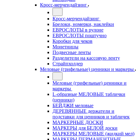
Кросс-мерчендайзинг
Кросс-мерчендайзинг
Брелоки, номерки, наклейки
ЕВРОСЛОТЫ в рулоне
ЕВРОСЛОТЫ поштучно
Коробки для чеков
Монетницы
Подвесные ленты
Разделители на кассовую ленту
Страйпхолдер
Меловые (грифельные) ценники и маркеры
Меловые (грифельные) ценники и
маркеры
L-образные МЕЛОВЫЕ таблички
(ценники)
БЕЙДЖИ меловые
ДЕРЕВЯННЫЕ держатели и
подставки для ценников и табличек
МАРКЕРНЫЕ ДОСКИ
МАРКЕРЫ для БЕЛОЙ доски
МАРКЕРЫ МЕЛОВЫЕ (жидкий мел)
МАРКЕРЫ ПЕРМАНЕНТНЫЕ