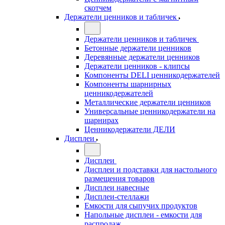
скотчем
Держатели ценников и табличек
Держатели ценников и табличек
Бетонные держатели ценников
Деревянные держатели ценников
Держатели ценников - клипсы
Компоненты DELI ценникодержателей
Компоненты шарнирных
ценникодержателей
Металлические держатели ценников
Универсальные ценникодержатели на
шарнирах
Ценникодержатели ДЕЛИ
Дисплеи
Дисплеи
Дисплеи и подставки для настольного
размещения товаров
Дисплеи навесные
Дисплеи-стеллажи
Емкости для сыпучих продуктов
Напольные дисплеи - емкости для
распродаж