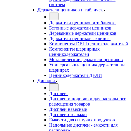
скотчем
Держатели ценников и табличек
Держатели ценников и табличек
Бетонные держатели ценников
Деревянные держатели ценников
Держатели ценников - клипсы
Компоненты DELI ценникодержателей
Компоненты шарнирных
ценникодержателей
Металлические держатели ценников
Универсальные ценникодержатели на
шарнирах
Ценникодержатели ДЕЛИ
Дисплеи
Дисплеи
Дисплеи и подставки для настольного
размещения товаров
Дисплеи навесные
Дисплеи-стеллажи
Емкости для сыпучих продуктов
Напольные дисплеи - емкости для
распродаж