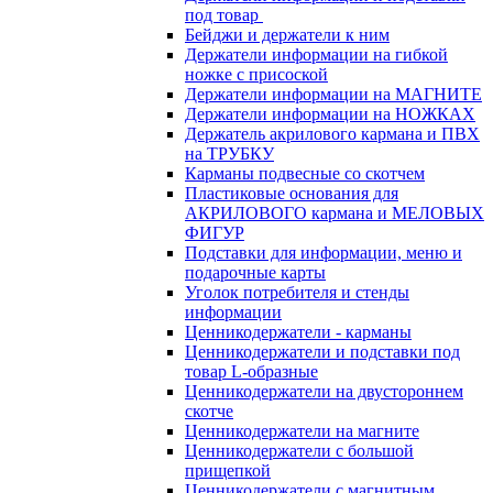
под товар
Бейджи и держатели к ним
Держатели информации на гибкой
ножке с присоской
Держатели информации на МАГНИТЕ
Держатели информации на НОЖКАХ
Держатель акрилового кармана и ПВХ
на ТРУБКУ
Карманы подвесные со скотчем
Пластиковые основания для
АКРИЛОВОГО кармана и МЕЛОВЫХ
ФИГУР
Подставки для информации, меню и
подарочные карты
Уголок потребителя и стенды
информации
Ценникодержатели - карманы
Ценникодержатели и подставки под
товар L-образные
Ценникодержатели на двустороннем
скотче
Ценникодержатели на магните
Ценникодержатели с большой
прищепкой
Ценникодержатели с магнитным