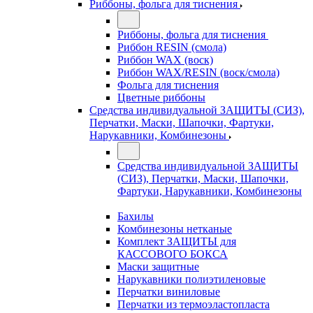
Риббоны, фольга для тиснения
Риббоны, фольга для тиснения
Риббон RESIN (смола)
Риббон WAX (воск)
Риббон WAX/RESIN (воск/смола)
Фольга для тиснения
Цветные риббоны
Средства индивидуальной ЗАЩИТЫ (СИЗ),
Перчатки, Маски, Шапочки, Фартуки,
Нарукавники, Комбинезоны
Средства индивидуальной ЗАЩИТЫ
(СИЗ), Перчатки, Маски, Шапочки,
Фартуки, Нарукавники, Комбинезоны
Бахилы
Комбинезоны нетканые
Комплект ЗАЩИТЫ для
КАССОВОГО БОКСА
Маски защитные
Нарукавники полиэтиленовые
Перчатки виниловые
Перчатки из термоэластопласта