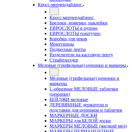
Кросс-мерчендайзинг
Кросс-мерчендайзинг
Брелоки, номерки, наклейки
ЕВРОСЛОТЫ в рулоне
ЕВРОСЛОТЫ поштучно
Коробки для чеков
Монетницы
Подвесные ленты
Разделители на кассовую ленту
Страйпхолдер
Меловые (грифельные) ценники и маркеры
Меловые (грифельные) ценники и
маркеры
L-образные МЕЛОВЫЕ таблички
(ценники)
БЕЙДЖИ меловые
ДЕРЕВЯННЫЕ держатели и
подставки для ценников и табличек
МАРКЕРНЫЕ ДОСКИ
МАРКЕРЫ для БЕЛОЙ доски
МАРКЕРЫ МЕЛОВЫЕ (жидкий мел)
МАРКЕРЫ ПЕРМАНЕНТНЫЕ