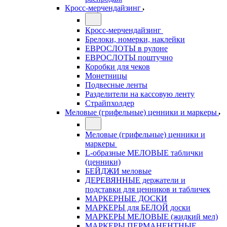
Кросс-мерчендайзинг
Кросс-мерчендайзинг
Брелоки, номерки, наклейки
ЕВРОСЛОТЫ в рулоне
ЕВРОСЛОТЫ поштучно
Коробки для чеков
Монетницы
Подвесные ленты
Разделители на кассовую ленту
Страйпхолдер
Меловые (грифельные) ценники и маркеры
Меловые (грифельные) ценники и
маркеры
L-образные МЕЛОВЫЕ таблички
(ценники)
БЕЙДЖИ меловые
ДЕРЕВЯННЫЕ держатели и
подставки для ценников и табличек
МАРКЕРНЫЕ ДОСКИ
МАРКЕРЫ для БЕЛОЙ доски
МАРКЕРЫ МЕЛОВЫЕ (жидкий мел)
МАРКЕРЫ ПЕРМАНЕНТНЫЕ