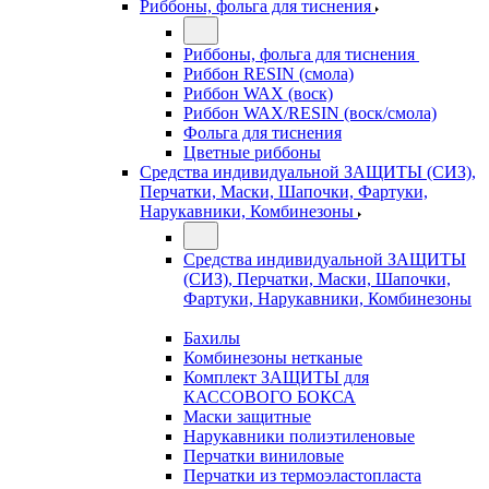
Риббоны, фольга для тиснения
Риббоны, фольга для тиснения
Риббон RESIN (смола)
Риббон WAX (воск)
Риббон WAX/RESIN (воск/смола)
Фольга для тиснения
Цветные риббоны
Средства индивидуальной ЗАЩИТЫ (СИЗ),
Перчатки, Маски, Шапочки, Фартуки,
Нарукавники, Комбинезоны
Средства индивидуальной ЗАЩИТЫ
(СИЗ), Перчатки, Маски, Шапочки,
Фартуки, Нарукавники, Комбинезоны
Бахилы
Комбинезоны нетканые
Комплект ЗАЩИТЫ для
КАССОВОГО БОКСА
Маски защитные
Нарукавники полиэтиленовые
Перчатки виниловые
Перчатки из термоэластопласта