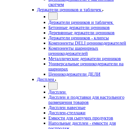
скотчем
Держатели ценников и табличек
Держатели ценников и табличек
Бетонные держатели ценников
Деревянные держатели ценников
Держатели ценников - клипсы
Компоненты DELI ценникодержателей
Компоненты шарнирных
ценникодержателей
Металлические держатели ценников
Универсальные ценникодержатели на
шарнирах
Ценникодержатели ДЕЛИ
Дисплеи
Дисплеи
Дисплеи и подставки для настольного
размещения товаров
Дисплеи навесные
Дисплеи-стеллажи
Емкости для сыпучих продуктов
Напольные дисплеи - емкости для
распродаж