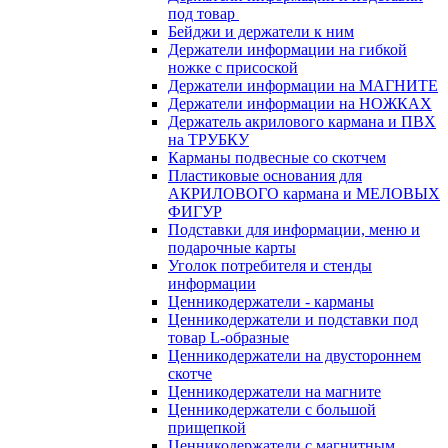
под товар
Бейджи и держатели к ним
Держатели информации на гибкой
ножке с присоской
Держатели информации на МАГНИТЕ
Держатели информации на НОЖКАХ
Держатель акрилового кармана и ПВХ
на ТРУБКУ
Карманы подвесные со скотчем
Пластиковые основания для
АКРИЛОВОГО кармана и МЕЛОВЫХ
ФИГУР
Подставки для информации, меню и
подарочные карты
Уголок потребителя и стенды
информации
Ценникодержатели - карманы
Ценникодержатели и подставки под
товар L-образные
Ценникодержатели на двустороннем
скотче
Ценникодержатели на магните
Ценникодержатели с большой
прищепкой
Ценникодержатели с магнитным