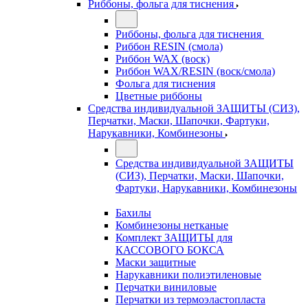
Риббоны, фольга для тиснения
Риббоны, фольга для тиснения
Риббон RESIN (смола)
Риббон WAX (воск)
Риббон WAX/RESIN (воск/смола)
Фольга для тиснения
Цветные риббоны
Средства индивидуальной ЗАЩИТЫ (СИЗ),
Перчатки, Маски, Шапочки, Фартуки,
Нарукавники, Комбинезоны
Средства индивидуальной ЗАЩИТЫ
(СИЗ), Перчатки, Маски, Шапочки,
Фартуки, Нарукавники, Комбинезоны
Бахилы
Комбинезоны нетканые
Комплект ЗАЩИТЫ для
КАССОВОГО БОКСА
Маски защитные
Нарукавники полиэтиленовые
Перчатки виниловые
Перчатки из термоэластопласта