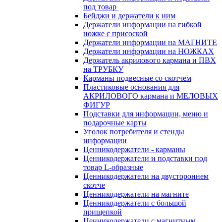
под товар
Бейджи и держатели к ним
Держатели информации на гибкой
ножке с присоской
Держатели информации на МАГНИТЕ
Держатели информации на НОЖКАХ
Держатель акрилового кармана и ПВХ
на ТРУБКУ
Карманы подвесные со скотчем
Пластиковые основания для
АКРИЛОВОГО кармана и МЕЛОВЫХ
ФИГУР
Подставки для информации, меню и
подарочные карты
Уголок потребителя и стенды
информации
Ценникодержатели - карманы
Ценникодержатели и подставки под
товар L-образные
Ценникодержатели на двустороннем
скотче
Ценникодержатели на магните
Ценникодержатели с большой
прищепкой
Ценникодержатели с магнитным