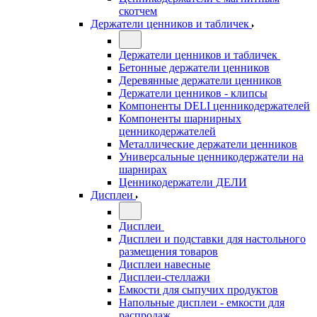
скотчем
Держатели ценников и табличек
Держатели ценников и табличек
Бетонные держатели ценников
Деревянные держатели ценников
Держатели ценников - клипсы
Компоненты DELI ценникодержателей
Компоненты шарнирных
ценникодержателей
Металлические держатели ценников
Универсальные ценникодержатели на
шарнирах
Ценникодержатели ДЕЛИ
Дисплеи
Дисплеи
Дисплеи и подставки для настольного
размещения товаров
Дисплеи навесные
Дисплеи-стеллажи
Емкости для сыпучих продуктов
Напольные дисплеи - емкости для
распродаж