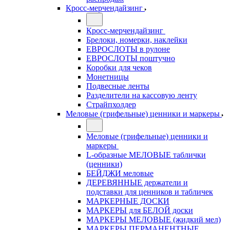
Кросс-мерчендайзинг
Кросс-мерчендайзинг
Брелоки, номерки, наклейки
ЕВРОСЛОТЫ в рулоне
ЕВРОСЛОТЫ поштучно
Коробки для чеков
Монетницы
Подвесные ленты
Разделители на кассовую ленту
Страйпхолдер
Меловые (грифельные) ценники и маркеры
Меловые (грифельные) ценники и
маркеры
L-образные МЕЛОВЫЕ таблички
(ценники)
БЕЙДЖИ меловые
ДЕРЕВЯННЫЕ держатели и
подставки для ценников и табличек
МАРКЕРНЫЕ ДОСКИ
МАРКЕРЫ для БЕЛОЙ доски
МАРКЕРЫ МЕЛОВЫЕ (жидкий мел)
МАРКЕРЫ ПЕРМАНЕНТНЫЕ