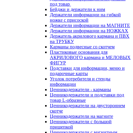
под товар
Бейджи и держатели к ним
Держатели информации на гибкой
ножке с присоской
Держатели информации на МАГНИТЕ
Держатели информации на НОЖКАХ
Держатель акрилового кармана и ПВХ
на ТРУБКУ
Карманы подвесные со скотчем
Пластиковые основания для
АКРИЛОВОГО кармана и МЕЛОВЫХ
ФИГУР
Подставки для информации, меню и
подарочные карты
Уголок потребителя и стенды
информации
Ценникодержатели - карманы
Ценникодержатели и подставки под
товар L-образные
Ценникодержатели на двустороннем
скотче
Ценникодержатели на магните
Ценникодержатели с большой
прищепкой
Ценникодержатели с магнитным