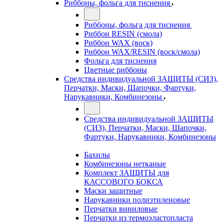
Риббоны, фольга для тиснения
Риббоны, фольга для тиснения
Риббон RESIN (смола)
Риббон WAX (воск)
Риббон WAX/RESIN (воск/смола)
Фольга для тиснения
Цветные риббоны
Средства индивидуальной ЗАЩИТЫ (СИЗ),
Перчатки, Маски, Шапочки, Фартуки,
Нарукавники, Комбинезоны
Средства индивидуальной ЗАЩИТЫ
(СИЗ), Перчатки, Маски, Шапочки,
Фартуки, Нарукавники, Комбинезоны
Бахилы
Комбинезоны нетканые
Комплект ЗАЩИТЫ для
КАССОВОГО БОКСА
Маски защитные
Нарукавники полиэтиленовые
Перчатки виниловые
Перчатки из термоэластопласта