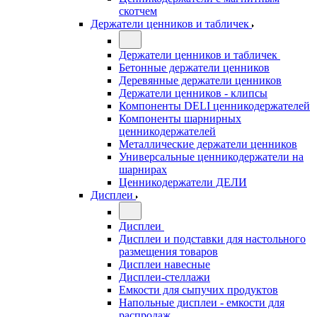
скотчем
Держатели ценников и табличек
Держатели ценников и табличек
Бетонные держатели ценников
Деревянные держатели ценников
Держатели ценников - клипсы
Компоненты DELI ценникодержателей
Компоненты шарнирных
ценникодержателей
Металлические держатели ценников
Универсальные ценникодержатели на
шарнирах
Ценникодержатели ДЕЛИ
Дисплеи
Дисплеи
Дисплеи и подставки для настольного
размещения товаров
Дисплеи навесные
Дисплеи-стеллажи
Емкости для сыпучих продуктов
Напольные дисплеи - емкости для
распродаж