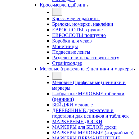
Кросс-мерчендайзинг
Кросс-мерчендайзинг
Брелоки, номерки, наклейки
ЕВРОСЛОТЫ в рулоне
ЕВРОСЛОТЫ поштучно
Коробки для чеков
Монетницы
Подвесные ленты
Разделители на кассовую ленту
Страйпхолдер
Меловые (грифельные) ценники и маркеры
Меловые (грифельные) ценники и
маркеры
L-образные МЕЛОВЫЕ таблички
(ценники)
БЕЙДЖИ меловые
ДЕРЕВЯННЫЕ держатели и
подставки для ценников и табличек
МАРКЕРНЫЕ ДОСКИ
МАРКЕРЫ для БЕЛОЙ доски
МАРКЕРЫ МЕЛОВЫЕ (жидкий мел)
МАРКЕРЫ ПЕРМАНЕНТНЫЕ