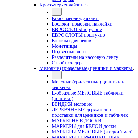
Кросс-мерчендайзинг
Кросс-мерчендайзинг
Брелоки, номерки, наклейки
ЕВРОСЛОТЫ в рулоне
ЕВРОСЛОТЫ поштучно
Коробки для чеков
Монетницы
Подвесные ленты
Разделители на кассовую ленту
Страйпхолдер
Меловые (грифельные) ценники и маркеры
Меловые (грифельные) ценники и
маркеры
L-образные МЕЛОВЫЕ таблички
(ценники)
БЕЙДЖИ меловые
ДЕРЕВЯННЫЕ держатели и
подставки для ценников и табличек
МАРКЕРНЫЕ ДОСКИ
МАРКЕРЫ для БЕЛОЙ доски
МАРКЕРЫ МЕЛОВЫЕ (жидкий мел)
МАРКЕРЫ ПЕРМАНЕНТНЫЕ