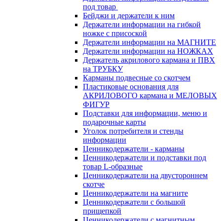
под товар
Бейджи и держатели к ним
Держатели информации на гибкой
ножке с присоской
Держатели информации на МАГНИТЕ
Держатели информации на НОЖКАХ
Держатель акрилового кармана и ПВХ
на ТРУБКУ
Карманы подвесные со скотчем
Пластиковые основания для
АКРИЛОВОГО кармана и МЕЛОВЫХ
ФИГУР
Подставки для информации, меню и
подарочные карты
Уголок потребителя и стенды
информации
Ценникодержатели - карманы
Ценникодержатели и подставки под
товар L-образные
Ценникодержатели на двустороннем
скотче
Ценникодержатели на магните
Ценникодержатели с большой
прищепкой
Ценникодержатели с магнитным