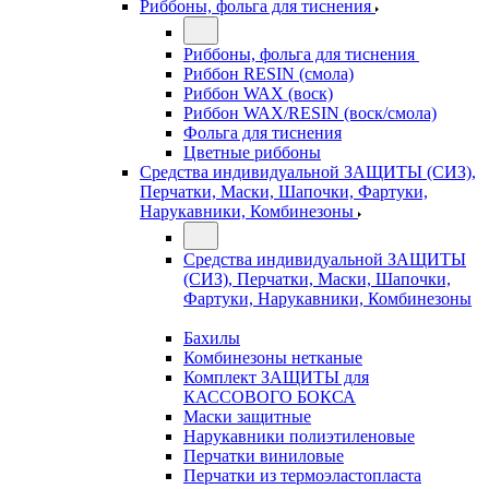
Риббоны, фольга для тиснения
Риббоны, фольга для тиснения
Риббон RESIN (смола)
Риббон WAX (воск)
Риббон WAX/RESIN (воск/смола)
Фольга для тиснения
Цветные риббоны
Средства индивидуальной ЗАЩИТЫ (СИЗ),
Перчатки, Маски, Шапочки, Фартуки,
Нарукавники, Комбинезоны
Средства индивидуальной ЗАЩИТЫ
(СИЗ), Перчатки, Маски, Шапочки,
Фартуки, Нарукавники, Комбинезоны
Бахилы
Комбинезоны нетканые
Комплект ЗАЩИТЫ для
КАССОВОГО БОКСА
Маски защитные
Нарукавники полиэтиленовые
Перчатки виниловые
Перчатки из термоэластопласта