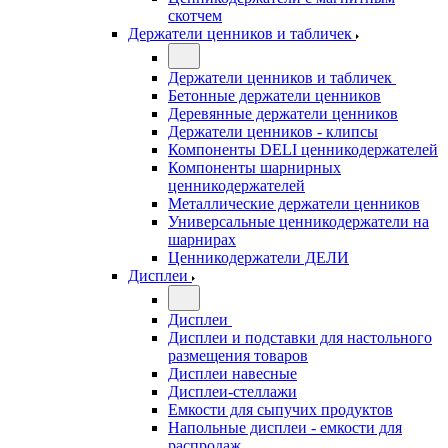
скотчем
Держатели ценников и табличек
Держатели ценников и табличек
Бетонные держатели ценников
Деревянные держатели ценников
Держатели ценников - клипсы
Компоненты DELI ценникодержателей
Компоненты шарнирных
ценникодержателей
Металлические держатели ценников
Универсальные ценникодержатели на
шарнирах
Ценникодержатели ДЕЛИ
Дисплеи
Дисплеи
Дисплеи и подставки для настольного
размещения товаров
Дисплеи навесные
Дисплеи-стеллажи
Емкости для сыпучих продуктов
Напольные дисплеи - емкости для
распродаж