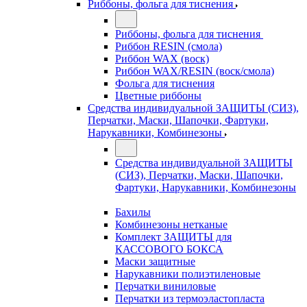
Риббоны, фольга для тиснения
Риббоны, фольга для тиснения
Риббон RESIN (смола)
Риббон WAX (воск)
Риббон WAX/RESIN (воск/смола)
Фольга для тиснения
Цветные риббоны
Средства индивидуальной ЗАЩИТЫ (СИЗ),
Перчатки, Маски, Шапочки, Фартуки,
Нарукавники, Комбинезоны
Средства индивидуальной ЗАЩИТЫ
(СИЗ), Перчатки, Маски, Шапочки,
Фартуки, Нарукавники, Комбинезоны
Бахилы
Комбинезоны нетканые
Комплект ЗАЩИТЫ для
КАССОВОГО БОКСА
Маски защитные
Нарукавники полиэтиленовые
Перчатки виниловые
Перчатки из термоэластопласта