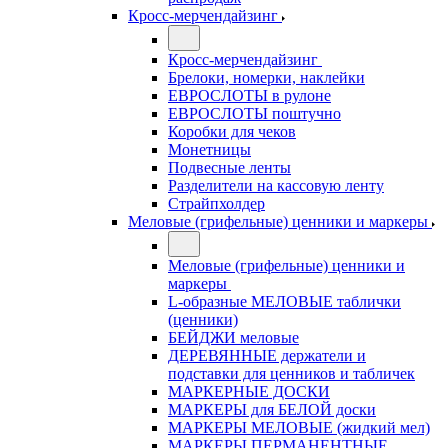
Кросс-мерчендайзинг
Кросс-мерчендайзинг
Брелоки, номерки, наклейки
ЕВРОСЛОТЫ в рулоне
ЕВРОСЛОТЫ поштучно
Коробки для чеков
Монетницы
Подвесные ленты
Разделители на кассовую ленту
Страйпхолдер
Меловые (грифельные) ценники и маркеры
Меловые (грифельные) ценники и
маркеры
L-образные МЕЛОВЫЕ таблички
(ценники)
БЕЙДЖИ меловые
ДЕРЕВЯННЫЕ держатели и
подставки для ценников и табличек
МАРКЕРНЫЕ ДОСКИ
МАРКЕРЫ для БЕЛОЙ доски
МАРКЕРЫ МЕЛОВЫЕ (жидкий мел)
МАРКЕРЫ ПЕРМАНЕНТНЫЕ