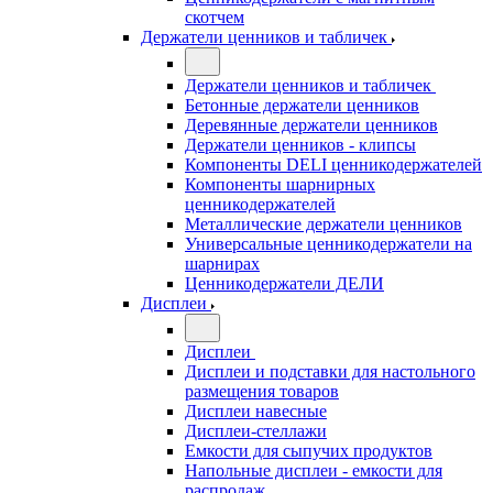
скотчем
Держатели ценников и табличек
Держатели ценников и табличек
Бетонные держатели ценников
Деревянные держатели ценников
Держатели ценников - клипсы
Компоненты DELI ценникодержателей
Компоненты шарнирных
ценникодержателей
Металлические держатели ценников
Универсальные ценникодержатели на
шарнирах
Ценникодержатели ДЕЛИ
Дисплеи
Дисплеи
Дисплеи и подставки для настольного
размещения товаров
Дисплеи навесные
Дисплеи-стеллажи
Емкости для сыпучих продуктов
Напольные дисплеи - емкости для
распродаж