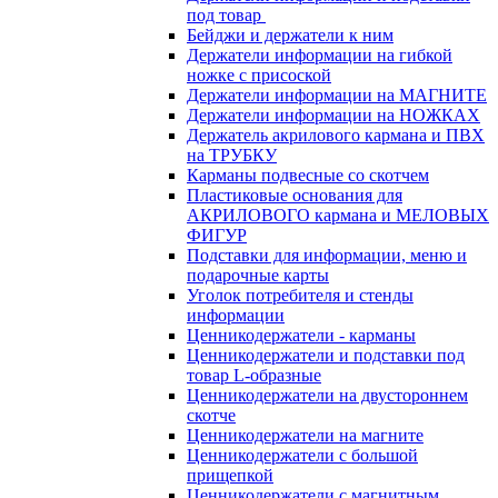
под товар
Бейджи и держатели к ним
Держатели информации на гибкой
ножке с присоской
Держатели информации на МАГНИТЕ
Держатели информации на НОЖКАХ
Держатель акрилового кармана и ПВХ
на ТРУБКУ
Карманы подвесные со скотчем
Пластиковые основания для
АКРИЛОВОГО кармана и МЕЛОВЫХ
ФИГУР
Подставки для информации, меню и
подарочные карты
Уголок потребителя и стенды
информации
Ценникодержатели - карманы
Ценникодержатели и подставки под
товар L-образные
Ценникодержатели на двустороннем
скотче
Ценникодержатели на магните
Ценникодержатели с большой
прищепкой
Ценникодержатели с магнитным