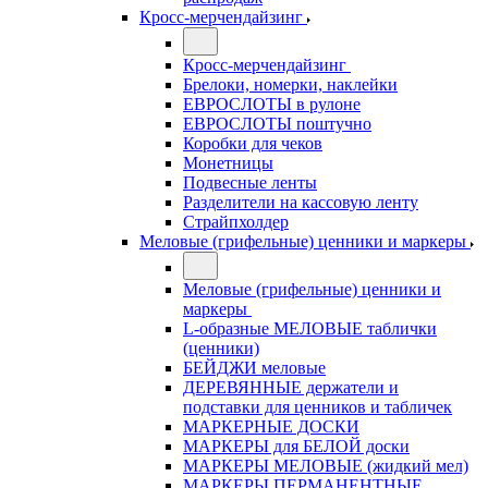
Кросс-мерчендайзинг
Кросс-мерчендайзинг
Брелоки, номерки, наклейки
ЕВРОСЛОТЫ в рулоне
ЕВРОСЛОТЫ поштучно
Коробки для чеков
Монетницы
Подвесные ленты
Разделители на кассовую ленту
Страйпхолдер
Меловые (грифельные) ценники и маркеры
Меловые (грифельные) ценники и
маркеры
L-образные МЕЛОВЫЕ таблички
(ценники)
БЕЙДЖИ меловые
ДЕРЕВЯННЫЕ держатели и
подставки для ценников и табличек
МАРКЕРНЫЕ ДОСКИ
МАРКЕРЫ для БЕЛОЙ доски
МАРКЕРЫ МЕЛОВЫЕ (жидкий мел)
МАРКЕРЫ ПЕРМАНЕНТНЫЕ