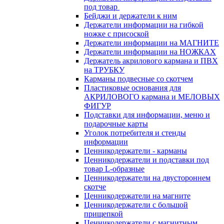
под товар
Бейджи и держатели к ним
Держатели информации на гибкой
ножке с присоской
Держатели информации на МАГНИТЕ
Держатели информации на НОЖКАХ
Держатель акрилового кармана и ПВХ
на ТРУБКУ
Карманы подвесные со скотчем
Пластиковые основания для
АКРИЛОВОГО кармана и МЕЛОВЫХ
ФИГУР
Подставки для информации, меню и
подарочные карты
Уголок потребителя и стенды
информации
Ценникодержатели - карманы
Ценникодержатели и подставки под
товар L-образные
Ценникодержатели на двустороннем
скотче
Ценникодержатели на магните
Ценникодержатели с большой
прищепкой
Ценникодержатели с магнитным