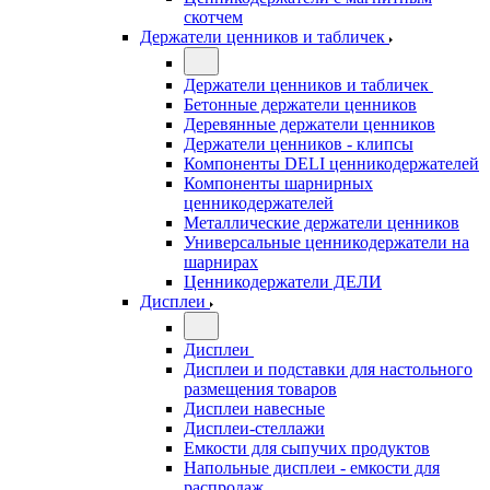
скотчем
Держатели ценников и табличек
Держатели ценников и табличек
Бетонные держатели ценников
Деревянные держатели ценников
Держатели ценников - клипсы
Компоненты DELI ценникодержателей
Компоненты шарнирных
ценникодержателей
Металлические держатели ценников
Универсальные ценникодержатели на
шарнирах
Ценникодержатели ДЕЛИ
Дисплеи
Дисплеи
Дисплеи и подставки для настольного
размещения товаров
Дисплеи навесные
Дисплеи-стеллажи
Емкости для сыпучих продуктов
Напольные дисплеи - емкости для
распродаж