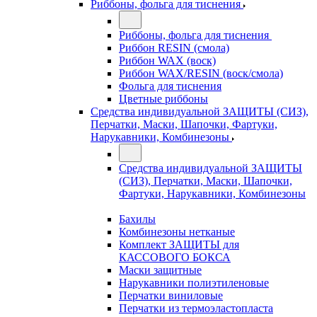
Риббоны, фольга для тиснения
Риббоны, фольга для тиснения
Риббон RESIN (смола)
Риббон WAX (воск)
Риббон WAX/RESIN (воск/смола)
Фольга для тиснения
Цветные риббоны
Средства индивидуальной ЗАЩИТЫ (СИЗ),
Перчатки, Маски, Шапочки, Фартуки,
Нарукавники, Комбинезоны
Средства индивидуальной ЗАЩИТЫ
(СИЗ), Перчатки, Маски, Шапочки,
Фартуки, Нарукавники, Комбинезоны
Бахилы
Комбинезоны нетканые
Комплект ЗАЩИТЫ для
КАССОВОГО БОКСА
Маски защитные
Нарукавники полиэтиленовые
Перчатки виниловые
Перчатки из термоэластопласта