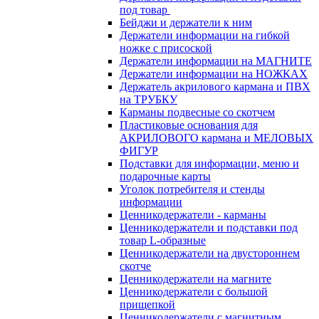
под товар
Бейджи и держатели к ним
Держатели информации на гибкой
ножке с присоской
Держатели информации на МАГНИТЕ
Держатели информации на НОЖКАХ
Держатель акрилового кармана и ПВХ
на ТРУБКУ
Карманы подвесные со скотчем
Пластиковые основания для
АКРИЛОВОГО кармана и МЕЛОВЫХ
ФИГУР
Подставки для информации, меню и
подарочные карты
Уголок потребителя и стенды
информации
Ценникодержатели - карманы
Ценникодержатели и подставки под
товар L-образные
Ценникодержатели на двустороннем
скотче
Ценникодержатели на магните
Ценникодержатели с большой
прищепкой
Ценникодержатели с магнитным