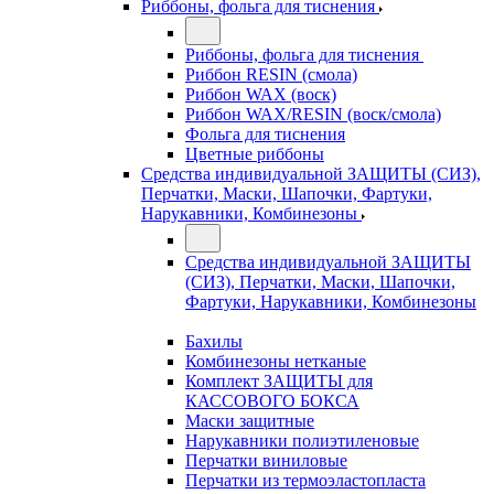
Риббоны, фольга для тиснения
Риббоны, фольга для тиснения
Риббон RESIN (смола)
Риббон WAX (воск)
Риббон WAX/RESIN (воск/смола)
Фольга для тиснения
Цветные риббоны
Средства индивидуальной ЗАЩИТЫ (СИЗ),
Перчатки, Маски, Шапочки, Фартуки,
Нарукавники, Комбинезоны
Средства индивидуальной ЗАЩИТЫ
(СИЗ), Перчатки, Маски, Шапочки,
Фартуки, Нарукавники, Комбинезоны
Бахилы
Комбинезоны нетканые
Комплект ЗАЩИТЫ для
КАССОВОГО БОКСА
Маски защитные
Нарукавники полиэтиленовые
Перчатки виниловые
Перчатки из термоэластопласта