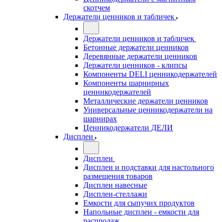
скотчем
Держатели ценников и табличек
Держатели ценников и табличек
Бетонные держатели ценников
Деревянные держатели ценников
Держатели ценников - клипсы
Компоненты DELI ценникодержателей
Компоненты шарнирных
ценникодержателей
Металлические держатели ценников
Универсальные ценникодержатели на
шарнирах
Ценникодержатели ДЕЛИ
Дисплеи
Дисплеи
Дисплеи и подставки для настольного
размещения товаров
Дисплеи навесные
Дисплеи-стеллажи
Емкости для сыпучих продуктов
Напольные дисплеи - емкости для
распродаж