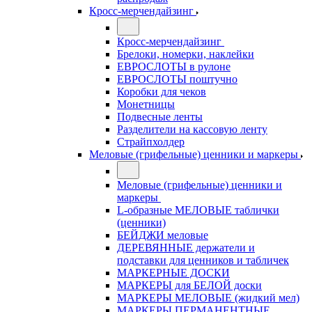
Кросс-мерчендайзинг
Кросс-мерчендайзинг
Брелоки, номерки, наклейки
ЕВРОСЛОТЫ в рулоне
ЕВРОСЛОТЫ поштучно
Коробки для чеков
Монетницы
Подвесные ленты
Разделители на кассовую ленту
Страйпхолдер
Меловые (грифельные) ценники и маркеры
Меловые (грифельные) ценники и
маркеры
L-образные МЕЛОВЫЕ таблички
(ценники)
БЕЙДЖИ меловые
ДЕРЕВЯННЫЕ держатели и
подставки для ценников и табличек
МАРКЕРНЫЕ ДОСКИ
МАРКЕРЫ для БЕЛОЙ доски
МАРКЕРЫ МЕЛОВЫЕ (жидкий мел)
МАРКЕРЫ ПЕРМАНЕНТНЫЕ