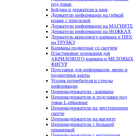
под товар
Бейджи и держатели к ним
Держатели информации на гибкой
ножке с присоской
Держатели информации на МАГНИТЕ
Держатели информации на НОЖКАХ
Держатель акрилового кармана и ПВХ
на ТРУБКУ
Карманы подвесные со скотчем
Пластиковые основания для
АКРИЛОВОГО кармана и МЕЛОВЫХ
ФИГУР
Подставки для информации, меню и
подарочные карты
Уголок потребителя и стенды
информации
Ценникодержатели - карманы
Ценникодержатели и подставки под
товар L-образные
Ценникодержатели на двустороннем
скотче
Ценникодержатели на магните
Ценникодержатели с большой
прищепкой
Ценникодержатели с магнитным