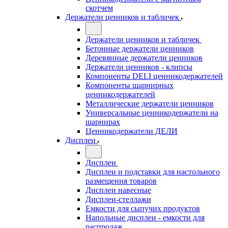
скотчем
Держатели ценников и табличек
Держатели ценников и табличек
Бетонные держатели ценников
Деревянные держатели ценников
Держатели ценников - клипсы
Компоненты DELI ценникодержателей
Компоненты шарнирных
ценникодержателей
Металлические держатели ценников
Универсальные ценникодержатели на
шарнирах
Ценникодержатели ДЕЛИ
Дисплеи
Дисплеи
Дисплеи и подставки для настольного
размещения товаров
Дисплеи навесные
Дисплеи-стеллажи
Емкости для сыпучих продуктов
Напольные дисплеи - емкости для
распродаж