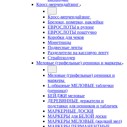
Кросс-мерчендайзинг
Кросс-мерчендайзинг
Брелоки, номерки, наклейки
ЕВРОСЛОТЫ в рулоне
ЕВРОСЛОТЫ поштучно
Коробки для чеков
Монетницы
Подвесные ленты
Разделители на кассовую ленту
Страйпхолдер
Меловые (грифельные) ценники и маркеры
Меловые (грифельные) ценники и
маркеры
L-образные МЕЛОВЫЕ таблички
(ценники)
БЕЙДЖИ меловые
ДЕРЕВЯННЫЕ держатели и
подставки для ценников и табличек
МАРКЕРНЫЕ ДОСКИ
МАРКЕРЫ для БЕЛОЙ доски
МАРКЕРЫ МЕЛОВЫЕ (жидкий мел)
МАРКЕРЫ ПЕРМАНЕНТНЫЕ