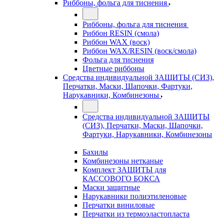
Риббоны, фольга для тиснения
Риббоны, фольга для тиснения
Риббон RESIN (смола)
Риббон WAX (воск)
Риббон WAX/RESIN (воск/смола)
Фольга для тиснения
Цветные риббоны
Средства индивидуальной ЗАЩИТЫ (СИЗ),
Перчатки, Маски, Шапочки, Фартуки,
Нарукавники, Комбинезоны
Средства индивидуальной ЗАЩИТЫ
(СИЗ), Перчатки, Маски, Шапочки,
Фартуки, Нарукавники, Комбинезоны
Бахилы
Комбинезоны нетканые
Комплект ЗАЩИТЫ для
КАССОВОГО БОКСА
Маски защитные
Нарукавники полиэтиленовые
Перчатки виниловые
Перчатки из термоэластопласта