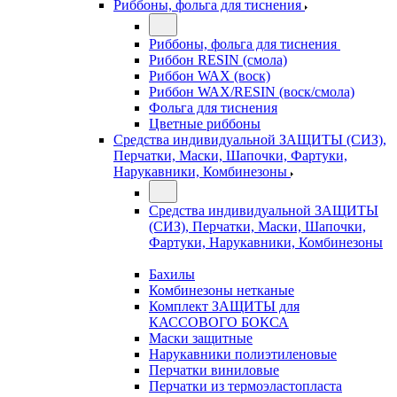
Риббоны, фольга для тиснения
Риббоны, фольга для тиснения
Риббон RESIN (смола)
Риббон WAX (воск)
Риббон WAX/RESIN (воск/смола)
Фольга для тиснения
Цветные риббоны
Средства индивидуальной ЗАЩИТЫ (СИЗ),
Перчатки, Маски, Шапочки, Фартуки,
Нарукавники, Комбинезоны
Средства индивидуальной ЗАЩИТЫ
(СИЗ), Перчатки, Маски, Шапочки,
Фартуки, Нарукавники, Комбинезоны
Бахилы
Комбинезоны нетканые
Комплект ЗАЩИТЫ для
КАССОВОГО БОКСА
Маски защитные
Нарукавники полиэтиленовые
Перчатки виниловые
Перчатки из термоэластопласта