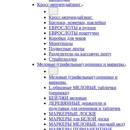
Кросс-мерчендайзинг
Кросс-мерчендайзинг
Брелоки, номерки, наклейки
ЕВРОСЛОТЫ в рулоне
ЕВРОСЛОТЫ поштучно
Коробки для чеков
Монетницы
Подвесные ленты
Разделители на кассовую ленту
Страйпхолдер
Меловые (грифельные) ценники и маркеры
Меловые (грифельные) ценники и
маркеры
L-образные МЕЛОВЫЕ таблички
(ценники)
БЕЙДЖИ меловые
ДЕРЕВЯННЫЕ держатели и
подставки для ценников и табличек
МАРКЕРНЫЕ ДОСКИ
МАРКЕРЫ для БЕЛОЙ доски
МАРКЕРЫ МЕЛОВЫЕ (жидкий мел)
МАРКЕРЫ ПЕРМАНЕНТНЫЕ