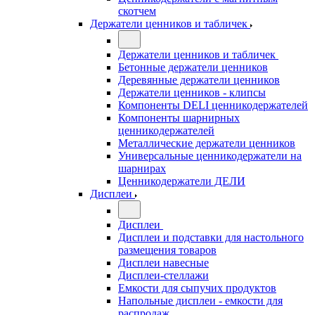
скотчем
Держатели ценников и табличек
Держатели ценников и табличек
Бетонные держатели ценников
Деревянные держатели ценников
Держатели ценников - клипсы
Компоненты DELI ценникодержателей
Компоненты шарнирных
ценникодержателей
Металлические держатели ценников
Универсальные ценникодержатели на
шарнирах
Ценникодержатели ДЕЛИ
Дисплеи
Дисплеи
Дисплеи и подставки для настольного
размещения товаров
Дисплеи навесные
Дисплеи-стеллажи
Емкости для сыпучих продуктов
Напольные дисплеи - емкости для
распродаж