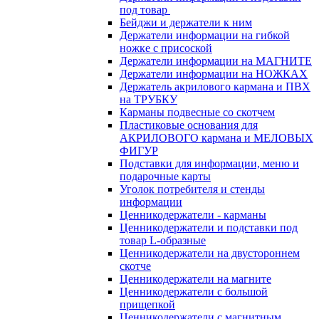
под товар
Бейджи и держатели к ним
Держатели информации на гибкой
ножке с присоской
Держатели информации на МАГНИТЕ
Держатели информации на НОЖКАХ
Держатель акрилового кармана и ПВХ
на ТРУБКУ
Карманы подвесные со скотчем
Пластиковые основания для
АКРИЛОВОГО кармана и МЕЛОВЫХ
ФИГУР
Подставки для информации, меню и
подарочные карты
Уголок потребителя и стенды
информации
Ценникодержатели - карманы
Ценникодержатели и подставки под
товар L-образные
Ценникодержатели на двустороннем
скотче
Ценникодержатели на магните
Ценникодержатели с большой
прищепкой
Ценникодержатели с магнитным