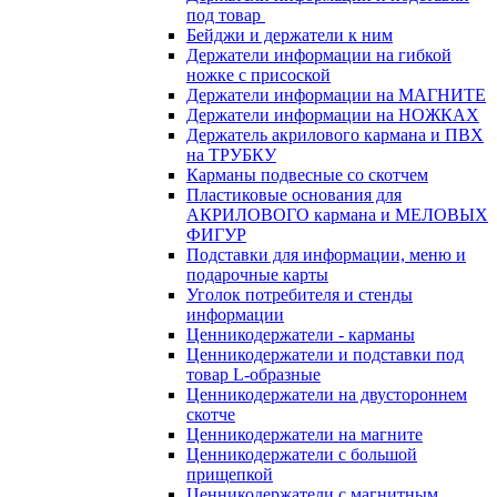
под товар
Бейджи и держатели к ним
Держатели информации на гибкой
ножке с присоской
Держатели информации на МАГНИТЕ
Держатели информации на НОЖКАХ
Держатель акрилового кармана и ПВХ
на ТРУБКУ
Карманы подвесные со скотчем
Пластиковые основания для
АКРИЛОВОГО кармана и МЕЛОВЫХ
ФИГУР
Подставки для информации, меню и
подарочные карты
Уголок потребителя и стенды
информации
Ценникодержатели - карманы
Ценникодержатели и подставки под
товар L-образные
Ценникодержатели на двустороннем
скотче
Ценникодержатели на магните
Ценникодержатели с большой
прищепкой
Ценникодержатели с магнитным