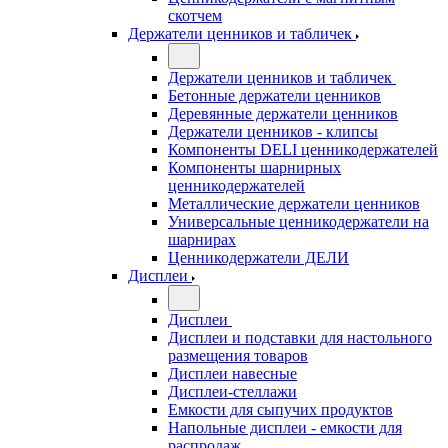
скотчем
Держатели ценников и табличек
Держатели ценников и табличек
Бетонные держатели ценников
Деревянные держатели ценников
Держатели ценников - клипсы
Компоненты DELI ценникодержателей
Компоненты шарнирных
ценникодержателей
Металлические держатели ценников
Универсальные ценникодержатели на
шарнирах
Ценникодержатели ДЕЛИ
Дисплеи
Дисплеи
Дисплеи и подставки для настольного
размещения товаров
Дисплеи навесные
Дисплеи-стеллажи
Емкости для сыпучих продуктов
Напольные дисплеи - емкости для
распродаж