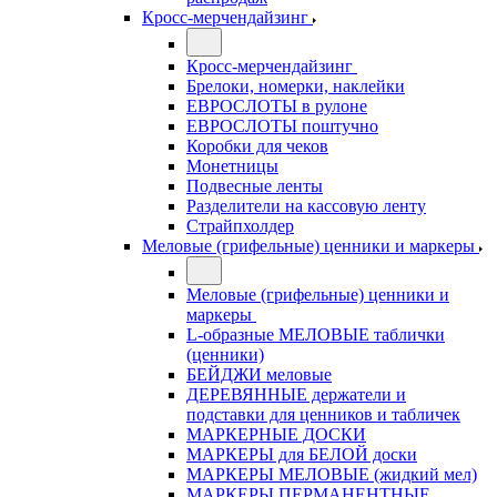
Кросс-мерчендайзинг
Кросс-мерчендайзинг
Брелоки, номерки, наклейки
ЕВРОСЛОТЫ в рулоне
ЕВРОСЛОТЫ поштучно
Коробки для чеков
Монетницы
Подвесные ленты
Разделители на кассовую ленту
Страйпхолдер
Меловые (грифельные) ценники и маркеры
Меловые (грифельные) ценники и
маркеры
L-образные МЕЛОВЫЕ таблички
(ценники)
БЕЙДЖИ меловые
ДЕРЕВЯННЫЕ держатели и
подставки для ценников и табличек
МАРКЕРНЫЕ ДОСКИ
МАРКЕРЫ для БЕЛОЙ доски
МАРКЕРЫ МЕЛОВЫЕ (жидкий мел)
МАРКЕРЫ ПЕРМАНЕНТНЫЕ