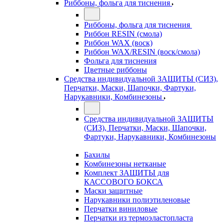
Риббоны, фольга для тиснения
Риббоны, фольга для тиснения
Риббон RESIN (смола)
Риббон WAX (воск)
Риббон WAX/RESIN (воск/смола)
Фольга для тиснения
Цветные риббоны
Средства индивидуальной ЗАЩИТЫ (СИЗ),
Перчатки, Маски, Шапочки, Фартуки,
Нарукавники, Комбинезоны
Средства индивидуальной ЗАЩИТЫ
(СИЗ), Перчатки, Маски, Шапочки,
Фартуки, Нарукавники, Комбинезоны
Бахилы
Комбинезоны нетканые
Комплект ЗАЩИТЫ для
КАССОВОГО БОКСА
Маски защитные
Нарукавники полиэтиленовые
Перчатки виниловые
Перчатки из термоэластопласта