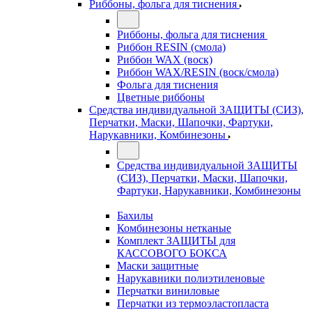
Риббоны, фольга для тиснения
Риббоны, фольга для тиснения
Риббон RESIN (смола)
Риббон WAX (воск)
Риббон WAX/RESIN (воск/смола)
Фольга для тиснения
Цветные риббоны
Средства индивидуальной ЗАЩИТЫ (СИЗ),
Перчатки, Маски, Шапочки, Фартуки,
Нарукавники, Комбинезоны
Средства индивидуальной ЗАЩИТЫ
(СИЗ), Перчатки, Маски, Шапочки,
Фартуки, Нарукавники, Комбинезоны
Бахилы
Комбинезоны нетканые
Комплект ЗАЩИТЫ для
КАССОВОГО БОКСА
Маски защитные
Нарукавники полиэтиленовые
Перчатки виниловые
Перчатки из термоэластопласта