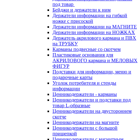
под товар
Бейджи и держатели к ним
Держатели информации на гибкой
ножке с присоской
Держатели информации на МАГНИТЕ
Держатели информации на НОЖКАХ
Держатель акрилового кармана и ПВХ
на ТРУБКУ
Карманы подвесные со скотчем
Пластиковые основания для
АКРИЛОВОГО кармана и МЕЛОВЫХ
ФИГУР
Подставки для информации, меню и
подарочные карты
Уголок потребителя и стенды
информации
Ценникодержатели - карманы
Ценникодержатели и подставки под
товар L-образные
Ценникодержатели на двустороннем
скотче
Ценникодержатели на магните
Ценникодержатели с большой
прищепкой
Ценникодержатели с магнитным