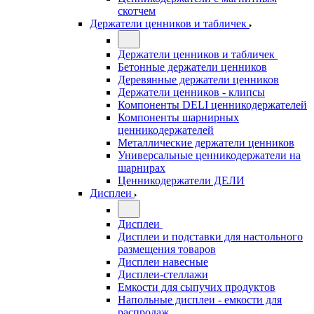
скотчем
Держатели ценников и табличек
Держатели ценников и табличек
Бетонные держатели ценников
Деревянные держатели ценников
Держатели ценников - клипсы
Компоненты DELI ценникодержателей
Компоненты шарнирных
ценникодержателей
Металлические держатели ценников
Универсальные ценникодержатели на
шарнирах
Ценникодержатели ДЕЛИ
Дисплеи
Дисплеи
Дисплеи и подставки для настольного
размещения товаров
Дисплеи навесные
Дисплеи-стеллажи
Емкости для сыпучих продуктов
Напольные дисплеи - емкости для
распродаж