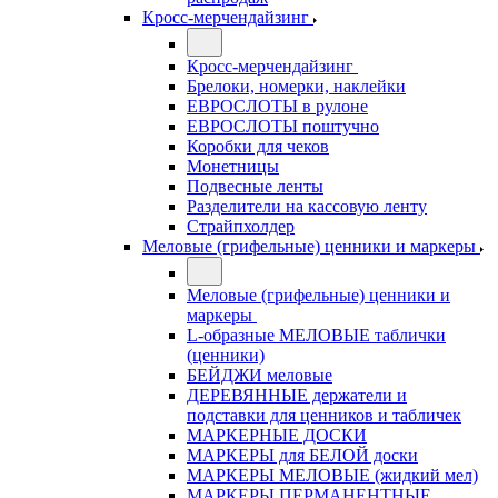
Кросс-мерчендайзинг
Кросс-мерчендайзинг
Брелоки, номерки, наклейки
ЕВРОСЛОТЫ в рулоне
ЕВРОСЛОТЫ поштучно
Коробки для чеков
Монетницы
Подвесные ленты
Разделители на кассовую ленту
Страйпхолдер
Меловые (грифельные) ценники и маркеры
Меловые (грифельные) ценники и
маркеры
L-образные МЕЛОВЫЕ таблички
(ценники)
БЕЙДЖИ меловые
ДЕРЕВЯННЫЕ держатели и
подставки для ценников и табличек
МАРКЕРНЫЕ ДОСКИ
МАРКЕРЫ для БЕЛОЙ доски
МАРКЕРЫ МЕЛОВЫЕ (жидкий мел)
МАРКЕРЫ ПЕРМАНЕНТНЫЕ