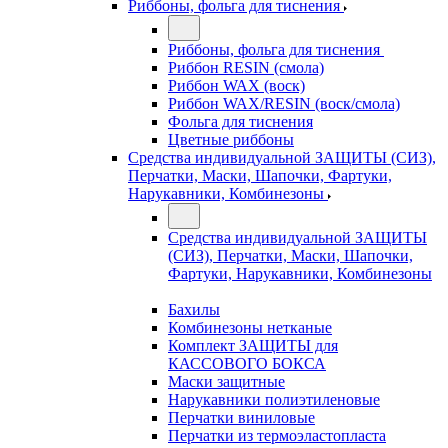
Риббоны, фольга для тиснения
Риббоны, фольга для тиснения
Риббон RESIN (смола)
Риббон WAX (воск)
Риббон WAX/RESIN (воск/смола)
Фольга для тиснения
Цветные риббоны
Средства индивидуальной ЗАЩИТЫ (СИЗ),
Перчатки, Маски, Шапочки, Фартуки,
Нарукавники, Комбинезоны
Средства индивидуальной ЗАЩИТЫ
(СИЗ), Перчатки, Маски, Шапочки,
Фартуки, Нарукавники, Комбинезоны
Бахилы
Комбинезоны нетканые
Комплект ЗАЩИТЫ для
КАССОВОГО БОКСА
Маски защитные
Нарукавники полиэтиленовые
Перчатки виниловые
Перчатки из термоэластопласта