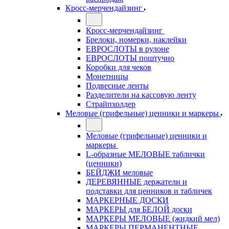
Кросс-мерчендайзинг
Кросс-мерчендайзинг
Брелоки, номерки, наклейки
ЕВРОСЛОТЫ в рулоне
ЕВРОСЛОТЫ поштучно
Коробки для чеков
Монетницы
Подвесные ленты
Разделители на кассовую ленту
Страйпхолдер
Меловые (грифельные) ценники и маркеры
Меловые (грифельные) ценники и
маркеры
L-образные МЕЛОВЫЕ таблички
(ценники)
БЕЙДЖИ меловые
ДЕРЕВЯННЫЕ держатели и
подставки для ценников и табличек
МАРКЕРНЫЕ ДОСКИ
МАРКЕРЫ для БЕЛОЙ доски
МАРКЕРЫ МЕЛОВЫЕ (жидкий мел)
МАРКЕРЫ ПЕРМАНЕНТНЫЕ