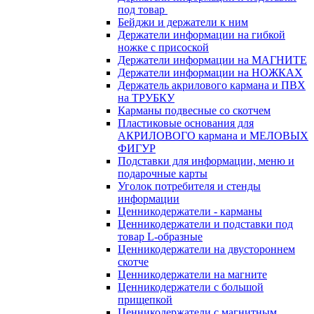
под товар
Бейджи и держатели к ним
Держатели информации на гибкой
ножке с присоской
Держатели информации на МАГНИТЕ
Держатели информации на НОЖКАХ
Держатель акрилового кармана и ПВХ
на ТРУБКУ
Карманы подвесные со скотчем
Пластиковые основания для
АКРИЛОВОГО кармана и МЕЛОВЫХ
ФИГУР
Подставки для информации, меню и
подарочные карты
Уголок потребителя и стенды
информации
Ценникодержатели - карманы
Ценникодержатели и подставки под
товар L-образные
Ценникодержатели на двустороннем
скотче
Ценникодержатели на магните
Ценникодержатели с большой
прищепкой
Ценникодержатели с магнитным