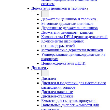
скотчем
Держатели ценников и табличек
Держатели ценников и табличек
Бетонные держатели ценников
Деревянные держатели ценников
Держатели ценников - клипсы
Компоненты DELI ценникодержателей
Компоненты шарнирных
ценникодержателей
Металлические держатели ценников
Универсальные ценникодержатели на
шарнирах
Ценникодержатели ДЕЛИ
Дисплеи
Дисплеи
Дисплеи и подставки для настольного
размещения товаров
Дисплеи навесные
Дисплеи-стеллажи
Емкости для сыпучих продуктов
Напольные дисплеи - емкости для
распродаж