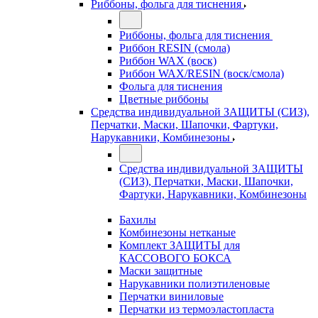
Риббоны, фольга для тиснения
Риббоны, фольга для тиснения
Риббон RESIN (смола)
Риббон WAX (воск)
Риббон WAX/RESIN (воск/смола)
Фольга для тиснения
Цветные риббоны
Средства индивидуальной ЗАЩИТЫ (СИЗ),
Перчатки, Маски, Шапочки, Фартуки,
Нарукавники, Комбинезоны
Средства индивидуальной ЗАЩИТЫ
(СИЗ), Перчатки, Маски, Шапочки,
Фартуки, Нарукавники, Комбинезоны
Бахилы
Комбинезоны нетканые
Комплект ЗАЩИТЫ для
КАССОВОГО БОКСА
Маски защитные
Нарукавники полиэтиленовые
Перчатки виниловые
Перчатки из термоэластопласта