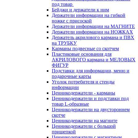
под товар
Бейджи и держатели к ним
Держатели информации на гибкой
ножке с присоской
Держатели информации на МАГНИТЕ
Держатели информации на НОЖКАХ
Держатель акрилового кармана и ПВХ
на ТРУБКУ
Карманы подвесные со скотчем
Пластиковые основания для
АКРИЛОВОГО кармана и МЕЛОВЫХ
ФИГУР
Подставки для информации, меню и
подарочные карты
Уголок потребителя и стенды
информации
Ценникодержатели - карманы
Ценникодержатели и подставки под
товар L-образные
Ценникодержатели на двустороннем
скотче
Ценникодержатели на магните
Ценникодержатели с большой
прищепкой
Ценникодержатели с магнитным