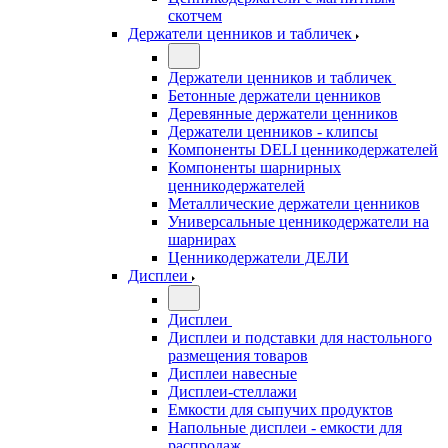
скотчем
Держатели ценников и табличек
Держатели ценников и табличек
Бетонные держатели ценников
Деревянные держатели ценников
Держатели ценников - клипсы
Компоненты DELI ценникодержателей
Компоненты шарнирных
ценникодержателей
Металлические держатели ценников
Универсальные ценникодержатели на
шарнирах
Ценникодержатели ДЕЛИ
Дисплеи
Дисплеи
Дисплеи и подставки для настольного
размещения товаров
Дисплеи навесные
Дисплеи-стеллажи
Емкости для сыпучих продуктов
Напольные дисплеи - емкости для
распродаж