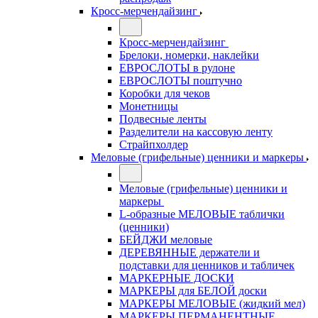
Кросс-мерчендайзинг
Кросс-мерчендайзинг
Брелоки, номерки, наклейки
ЕВРОСЛОТЫ в рулоне
ЕВРОСЛОТЫ поштучно
Коробки для чеков
Монетницы
Подвесные ленты
Разделители на кассовую ленту
Страйпхолдер
Меловые (грифельные) ценники и маркеры
Меловые (грифельные) ценники и
маркеры
L-образные МЕЛОВЫЕ таблички
(ценники)
БЕЙДЖИ меловые
ДЕРЕВЯННЫЕ держатели и
подставки для ценников и табличек
МАРКЕРНЫЕ ДОСКИ
МАРКЕРЫ для БЕЛОЙ доски
МАРКЕРЫ МЕЛОВЫЕ (жидкий мел)
МАРКЕРЫ ПЕРМАНЕНТНЫЕ