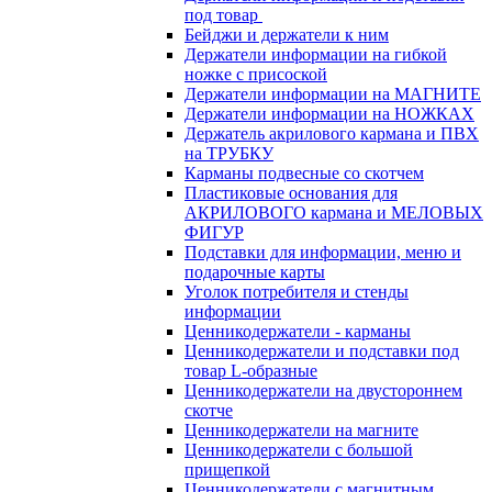
под товар
Бейджи и держатели к ним
Держатели информации на гибкой
ножке с присоской
Держатели информации на МАГНИТЕ
Держатели информации на НОЖКАХ
Держатель акрилового кармана и ПВХ
на ТРУБКУ
Карманы подвесные со скотчем
Пластиковые основания для
АКРИЛОВОГО кармана и МЕЛОВЫХ
ФИГУР
Подставки для информации, меню и
подарочные карты
Уголок потребителя и стенды
информации
Ценникодержатели - карманы
Ценникодержатели и подставки под
товар L-образные
Ценникодержатели на двустороннем
скотче
Ценникодержатели на магните
Ценникодержатели с большой
прищепкой
Ценникодержатели с магнитным