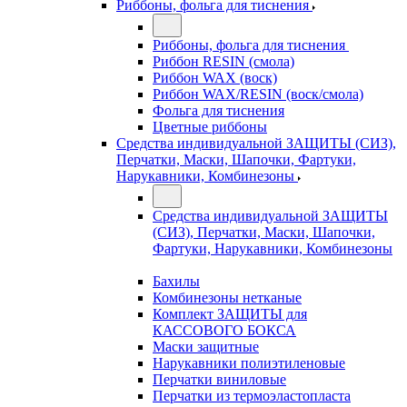
Риббоны, фольга для тиснения
Риббоны, фольга для тиснения
Риббон RESIN (смола)
Риббон WAX (воск)
Риббон WAX/RESIN (воск/смола)
Фольга для тиснения
Цветные риббоны
Средства индивидуальной ЗАЩИТЫ (СИЗ),
Перчатки, Маски, Шапочки, Фартуки,
Нарукавники, Комбинезоны
Средства индивидуальной ЗАЩИТЫ
(СИЗ), Перчатки, Маски, Шапочки,
Фартуки, Нарукавники, Комбинезоны
Бахилы
Комбинезоны нетканые
Комплект ЗАЩИТЫ для
КАССОВОГО БОКСА
Маски защитные
Нарукавники полиэтиленовые
Перчатки виниловые
Перчатки из термоэластопласта