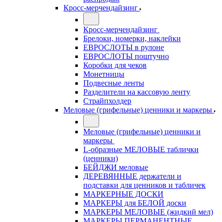
Кросс-мерчендайзинг
Кросс-мерчендайзинг
Брелоки, номерки, наклейки
ЕВРОСЛОТЫ в рулоне
ЕВРОСЛОТЫ поштучно
Коробки для чеков
Монетницы
Подвесные ленты
Разделители на кассовую ленту
Страйпхолдер
Меловые (грифельные) ценники и маркеры
Меловые (грифельные) ценники и
маркеры
L-образные МЕЛОВЫЕ таблички
(ценники)
БЕЙДЖИ меловые
ДЕРЕВЯННЫЕ держатели и
подставки для ценников и табличек
МАРКЕРНЫЕ ДОСКИ
МАРКЕРЫ для БЕЛОЙ доски
МАРКЕРЫ МЕЛОВЫЕ (жидкий мел)
МАРКЕРЫ ПЕРМАНЕНТНЫЕ