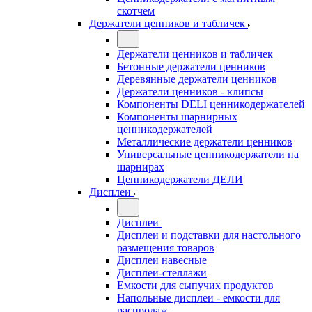
скотчем
Держатели ценников и табличек
Держатели ценников и табличек
Бетонные держатели ценников
Деревянные держатели ценников
Держатели ценников - клипсы
Компоненты DELI ценникодержателей
Компоненты шарнирных
ценникодержателей
Металлические держатели ценников
Универсальные ценникодержатели на
шарнирах
Ценникодержатели ДЕЛИ
Дисплеи
Дисплеи
Дисплеи и подставки для настольного
размещения товаров
Дисплеи навесные
Дисплеи-стеллажи
Емкости для сыпучих продуктов
Напольные дисплеи - емкости для
распродаж