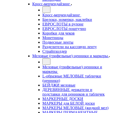
Кросс-мерчендайзинг
Кросс-мерчендайзинг
Брелоки, номерки, наклейки
ЕВРОСЛОТЫ в рулоне
ЕВРОСЛОТЫ поштучно
Коробки для чеков
Монетницы
Подвесные ленты
Разделители на кассовую ленту
Страйпхолдер
Меловые (грифельные) ценники и маркеры
Меловые (грифельные) ценники и
маркеры
L-образные МЕЛОВЫЕ таблички
(ценники)
БЕЙДЖИ меловые
ДЕРЕВЯННЫЕ держатели и
подставки для ценников и табличек
МАРКЕРНЫЕ ДОСКИ
МАРКЕРЫ для БЕЛОЙ доски
МАРКЕРЫ МЕЛОВЫЕ (жидкий мел)
МАРКЕРЫ ПЕРМАНЕНТНЫЕ