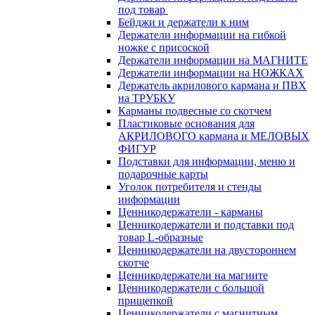
под товар
Бейджи и держатели к ним
Держатели информации на гибкой
ножке с присоской
Держатели информации на МАГНИТЕ
Держатели информации на НОЖКАХ
Держатель акрилового кармана и ПВХ
на ТРУБКУ
Карманы подвесные со скотчем
Пластиковые основания для
АКРИЛОВОГО кармана и МЕЛОВЫХ
ФИГУР
Подставки для информации, меню и
подарочные карты
Уголок потребителя и стенды
информации
Ценникодержатели - карманы
Ценникодержатели и подставки под
товар L-образные
Ценникодержатели на двустороннем
скотче
Ценникодержатели на магните
Ценникодержатели с большой
прищепкой
Ценникодержатели с магнитным