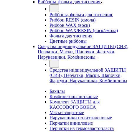
Риббоны, фольга для тиснения
Риббоны, фольга для тиснения
Риббон RESIN (смола)
Риббон WAX (воск)
Риббон WAX/RESIN (воск/смола)
Фольга для тиснения
Цветные риббоны
Средства индивидуальной ЗАЩИТЫ (СИЗ),
Перчатки, Маски, Шапочки, Фартуки,
Нарукавники, Комбинезоны
Средства индивидуальной ЗАЩИТЫ
(СИЗ), Перчатки, Маски, Шапочки,
Фартуки, Нарукавники, Комбинезоны
Бахилы
Комбинезоны нетканые
Комплект ЗАЩИТЫ для
КАССОВОГО БОКСА
Маски защитные
Нарукавники полиэтиленовые
Перчатки виниловые
Перчатки из термоэластопласта