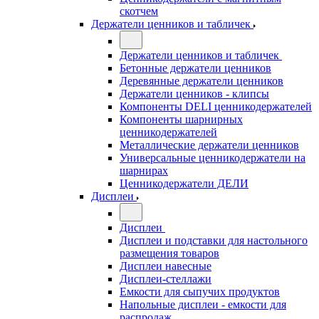
скотчем
Держатели ценников и табличек
Держатели ценников и табличек
Бетонные держатели ценников
Деревянные держатели ценников
Держатели ценников - клипсы
Компоненты DELI ценникодержателей
Компоненты шарнирных
ценникодержателей
Металлические держатели ценников
Универсальные ценникодержатели на
шарнирах
Ценникодержатели ДЕЛИ
Дисплеи
Дисплеи
Дисплеи и подставки для настольного
размещения товаров
Дисплеи навесные
Дисплеи-стеллажи
Емкости для сыпучих продуктов
Напольные дисплеи - емкости для
распродаж