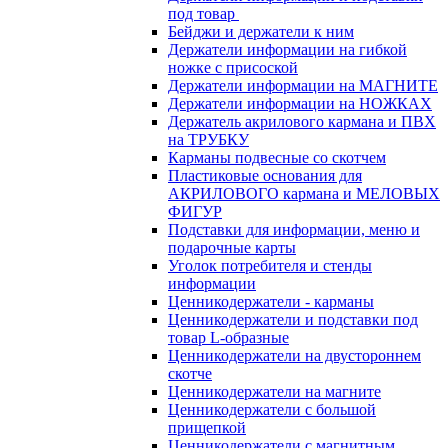
под товар
Бейджи и держатели к ним
Держатели информации на гибкой
ножке с присоской
Держатели информации на МАГНИТЕ
Держатели информации на НОЖКАХ
Держатель акрилового кармана и ПВХ
на ТРУБКУ
Карманы подвесные со скотчем
Пластиковые основания для
АКРИЛОВОГО кармана и МЕЛОВЫХ
ФИГУР
Подставки для информации, меню и
подарочные карты
Уголок потребителя и стенды
информации
Ценникодержатели - карманы
Ценникодержатели и подставки под
товар L-образные
Ценникодержатели на двустороннем
скотче
Ценникодержатели на магните
Ценникодержатели с большой
прищепкой
Ценникодержатели с магнитным