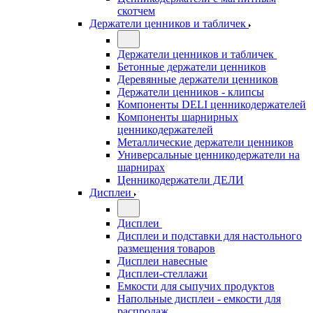
скотчем
Держатели ценников и табличек
Держатели ценников и табличек
Бетонные держатели ценников
Деревянные держатели ценников
Держатели ценников - клипсы
Компоненты DELI ценникодержателей
Компоненты шарнирных
ценникодержателей
Металлические держатели ценников
Универсальные ценникодержатели на
шарнирах
Ценникодержатели ДЕЛИ
Дисплеи
Дисплеи
Дисплеи и подставки для настольного
размещения товаров
Дисплеи навесные
Дисплеи-стеллажи
Емкости для сыпучих продуктов
Напольные дисплеи - емкости для
распродаж