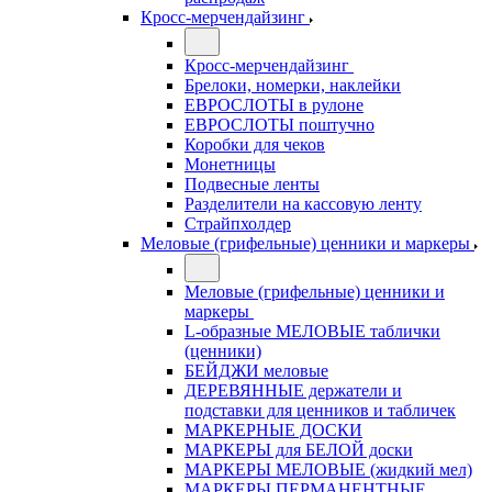
Кросс-мерчендайзинг
Кросс-мерчендайзинг
Брелоки, номерки, наклейки
ЕВРОСЛОТЫ в рулоне
ЕВРОСЛОТЫ поштучно
Коробки для чеков
Монетницы
Подвесные ленты
Разделители на кассовую ленту
Страйпхолдер
Меловые (грифельные) ценники и маркеры
Меловые (грифельные) ценники и
маркеры
L-образные МЕЛОВЫЕ таблички
(ценники)
БЕЙДЖИ меловые
ДЕРЕВЯННЫЕ держатели и
подставки для ценников и табличек
МАРКЕРНЫЕ ДОСКИ
МАРКЕРЫ для БЕЛОЙ доски
МАРКЕРЫ МЕЛОВЫЕ (жидкий мел)
МАРКЕРЫ ПЕРМАНЕНТНЫЕ