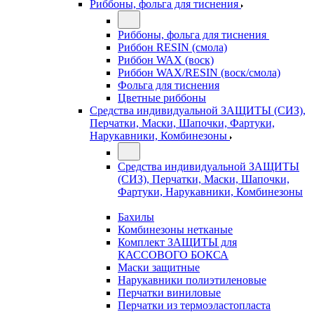
Риббоны, фольга для тиснения
Риббоны, фольга для тиснения
Риббон RESIN (смола)
Риббон WAX (воск)
Риббон WAX/RESIN (воск/смола)
Фольга для тиснения
Цветные риббоны
Средства индивидуальной ЗАЩИТЫ (СИЗ),
Перчатки, Маски, Шапочки, Фартуки,
Нарукавники, Комбинезоны
Средства индивидуальной ЗАЩИТЫ
(СИЗ), Перчатки, Маски, Шапочки,
Фартуки, Нарукавники, Комбинезоны
Бахилы
Комбинезоны нетканые
Комплект ЗАЩИТЫ для
КАССОВОГО БОКСА
Маски защитные
Нарукавники полиэтиленовые
Перчатки виниловые
Перчатки из термоэластопласта